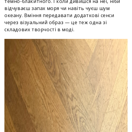
темно-блакитного. І коли дивишся на неї, ніби
відчуваєш запах моря чи навіть чуєш шум
океану. Вміння передавати додаткові сенси
через візуальний образ — це теж одна зі
складових творчості в моді.