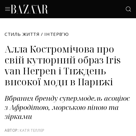
СТИЛЬ ЖИТТЯ
/
ІНТЕРВʼЮ
Алла Костромічова про
свій кутюрний образ Iris
van Herpen і Тиждень
високої моди в Парижі
Вбрання бренду супермодель асоціює
з Афродітою, морською піною та
зірками
АВТОР:
КАТЯ ТЕЛЛЕР