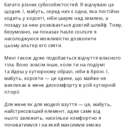
багато різних субособистостей. Я відчуваю це
щодня. І, мабуть, серед них є одна, яка постійно
ходить у корсеті, ніби ширяє над землею, а
позаду за нею розвівається довгий шлейф. Тому,
безумовно, на показах haute couture я
насолоджуюся можливістю дозволити
цьому альтер его сяяти.
Мені також дуже подобається відчуття власного
тіла. Воно зовсім інше, коли ти на подіумі
та йдеш у кутюрному образі, ніби в броні. І,
мабуть, корсети — це єдине, що майже не
викликає в мене дискомфорту в усій кутюрній
історії.
Для мене як для моделі взуття — це, мабуть,
найстресовіший елемент, адже саме від
нього залежить, наскільки комфортно я
почуватимуся і на який максимум зможу