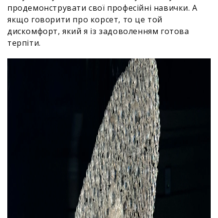
продемонструвати свої професійні навички. А
якщо говорити про корсет, то це той
дискомфорт, який я із задоволенням готова
терпіти.