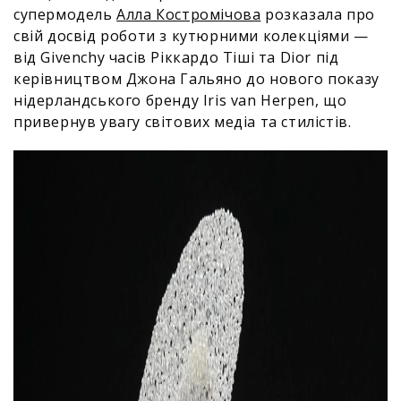
супермодель
Алла Костромічова
розказала про
свій досвід роботи з кутюрними колекціями —
від Givenchy часів Ріккардо Тіші та Dior під
керівництвом Джона Гальяно до нового показу
нідерландського бренду Iris van Herpen, що
привернув увагу світових медіа та стилістів.