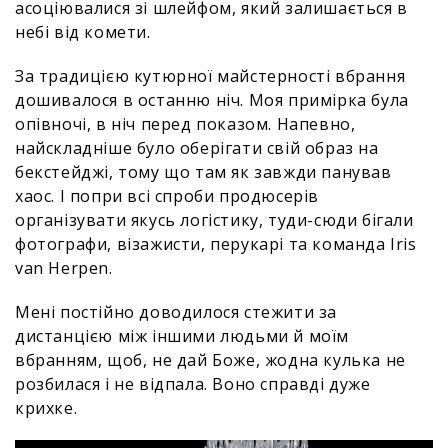
асоціювалися зі шлейфом, який залишається в
небі від комети.
За традицією кутюрної майстерності вбрання
дошивалося в останню ніч. Моя примірка була
опівночі, в ніч перед показом. Напевно,
найскладніше було оберігати свій образ на
бекстейджі, тому що там як завжди панував
хаос. І попри всі спроби продюсерів
організувати якусь логістику, туди-сюди бігали
фотографи, візажисти, перукарі та команда Iris
van Herpen.
Мені постійно доводилося стежити за
дистанцією між іншими людьми й моїм
вбранням, щоб, не дай Боже, жодна кулька не
розбилася і не відпала. Воно справді дуже
крихке.