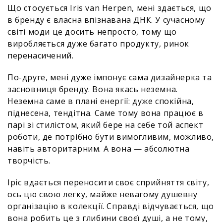
Що стосується Iris van Herpen, мені здається, що
в бренду є власна впізнавана ДНК. У сучасному
світі моди це досить непросто, тому що
виробляється дуже багато продукту, ринок
перенасичений.
По-друге, мені дуже імпонує сама дизайнерка та
засновниця бренду. Вона якась неземна.
Неземна саме в плані енергії: дуже спокійна,
піднесена, тендітна. Саме тому вона працює в
парі зі стилістом, який бере на себе той аспект
роботи, де потрібно бути вимогливим, можливо,
навіть авторитарним. А вона — абсолютна
творчість.
Іріс вдається переносити своє сприйняття світу,
ось цю свою легку, майже невагому душевну
організацію в колекції. Справді відчувається, що
вона робить це з глибини своєї душі, а не тому,