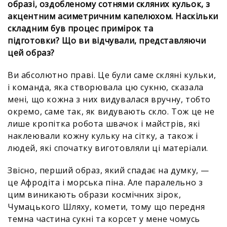
образі, оздобленому сотнями скляних кульок, з
акцентним асиметричним капелюхом. Наскільки
складним був процес примірок та
підготовки? Що ви відчували, представляючи
цей образ?
Ви абсолютно праві. Це були саме скляні кульки,
і команда, яка створювала цю сукню, сказала
мені, що кожна з них видувалася вручну, тобто
окремо, саме так, як видувають скло. Тож це не
лише кропітка робота швачок і майстрів, які
наклеювали кожну кульку на сітку, а також і
людей, які спочатку виготовляли ці матеріали.
Звісно, перший образ, який спадає на думку, —
це Афродіта і морська піна. Але паралельно з
цим виникають образи космічних зірок,
Чумацького Шляху, комети, тому що передня
темна частина сукні та корсет у мене чомусь