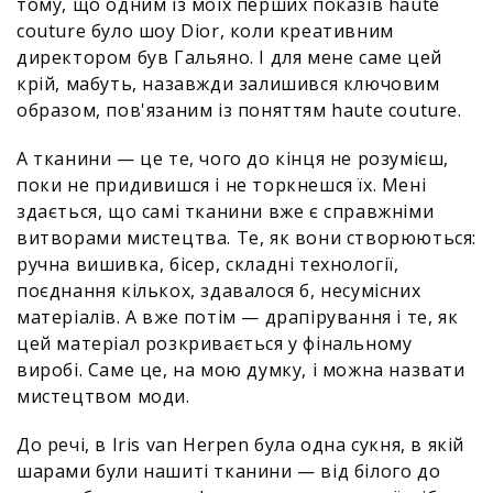
тому, що одним із моїх перших показів haute
couture було шоу Dior, коли креативним
директором був Гальяно. І для мене саме цей
крій, мабуть, назавжди залишився ключовим
образом, пов'язаним із поняттям haute couture.
А тканини — це те, чого до кінця не розумієш,
поки не придивишся і не торкнешся їх. Мені
здається, що самі тканини вже є справжніми
витворами мистецтва. Те, як вони створюються:
ручна вишивка, бісер, складні технології,
поєднання кількох, здавалося б, несумісних
матеріалів. А вже потім — драпірування і те, як
цей матеріал розкривається у фінальному
виробі. Саме це, на мою думку, і можна назвати
мистецтвом моди.
До речі, в Iris van Herpen була одна сукня, в якій
шарами були нашиті тканини — від білого до