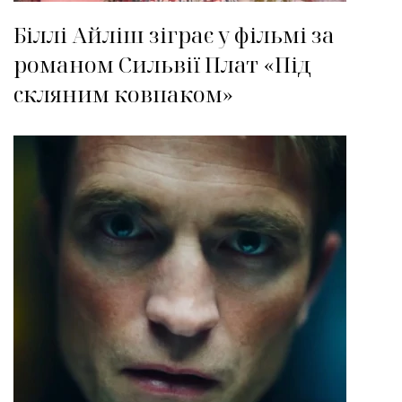
Біллі Айліш зіграє у фільмі за
романом Сильвії Плат «Під
скляним ковпаком»