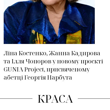
Ліна Костенко, Жанна Кадирова
та Ілля Чопоров у новому проєкті
GUNIA Project, присвяченому
абетці Георгія Нарбута
КРАСА