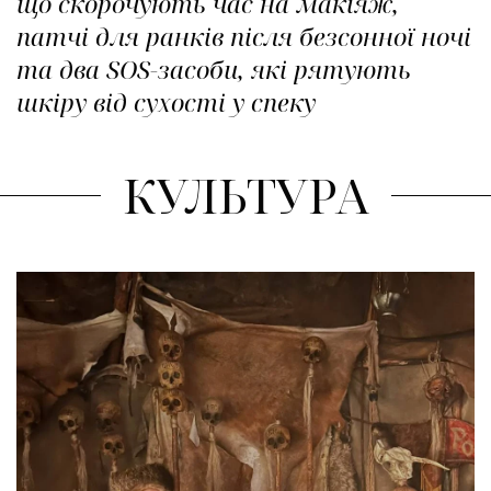
що скорочують час на макіяж,
патчі для ранків після безсонної ночі
та два SOS-засоби, які рятують
шкіру від сухості у спеку
КУЛЬТУРА