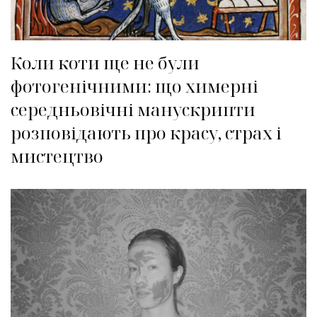
Коли коти ще не були
фотогенічними: що химерні
середньовічні манускрипти
розповідають про красу, страх і
мистецтво