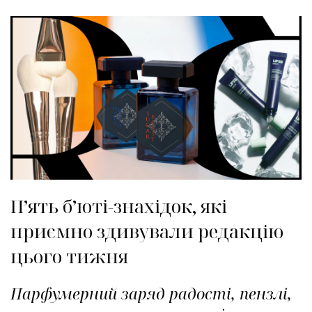
П’ять б’юті-знахідок, які
приємно здивували редакцію
цього тижня
Парфумерний заряд радості, пензлі,