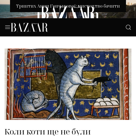
Триптих Анни Гончарової: мистецтво бачити
Коли коти ще не були