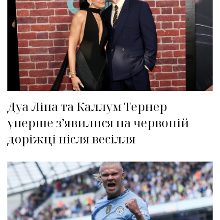
Дуа Ліпа та Каллум Тернер
уперше з’явилися на червоній
доріжці після весілля