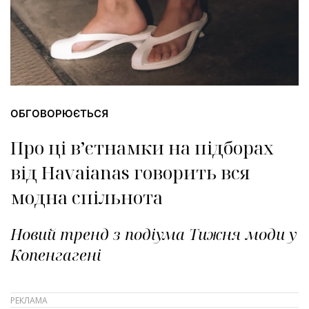
ОБГОВОРЮЄТЬСЯ
Про ці в’єтнамки на підборах
від Havaianas говорить вся
модна спільнота
Новий тренд з подіума Тижня моди у
Копенгагені