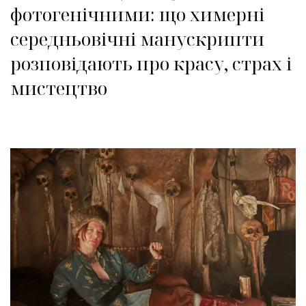
фотогенічними: що химерні
середньовічні манускрипти
розповідають про красу, страх і
мистецтво