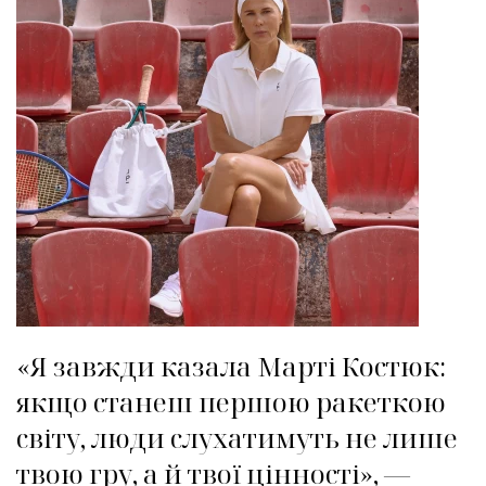
«Я завжди казала Марті Костюк:
якщо станеш першою ракеткою
світу, люди слухатимуть не лише
твою гру, а й твої цінності», —