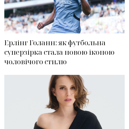
Ерлінг Голанн: як футбольна
суперзірка стала новою іконою
чоловічого стилю