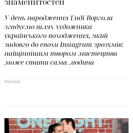
знаменитостей
У день народження Енді Воргола
згадуємо шлях художника
українського походження, який
задовго до епохи Instagram зрозумів:
найціннішим твором мистецтва
може стати сама людина