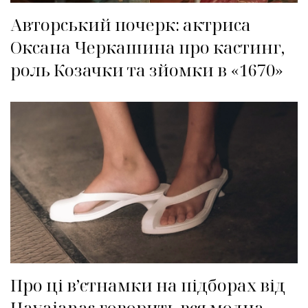
Авторський почерк: актриса
Оксана Черкашина про кастинг,
роль Козачки та зйомки в «1670»
Про ці в’єтнамки на підборах від
Havaianas говорить вся модна