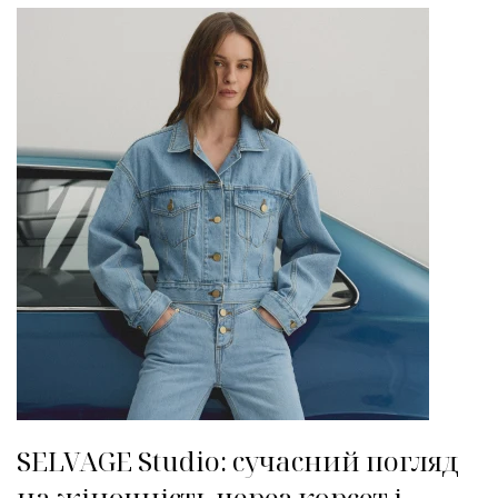
SELVAGE Studio: сучасний погляд
на жіночність через корсет і