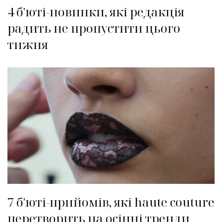
4 б'юті-новинки, які редакція
радить не пропустити цього
тижня
7 б'юті-прийомів, які haute couture
перетворить на осінні тренди