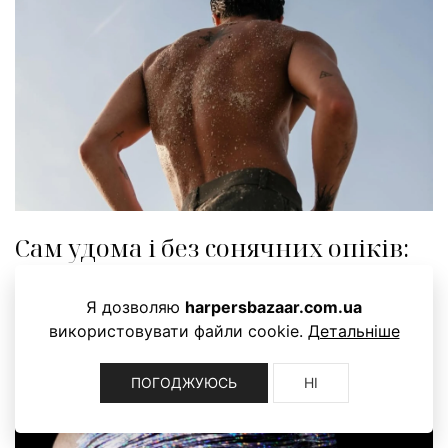
Сам удома і без сонячних опіків:
артист балету показав
Я дозволяю
harpersbazaar.com.ua
найелегантніший спосіб нанести
використовувати файли cookie.
Детальніше
SPF на спину
ПОГОДЖУЮСЬ
НІ