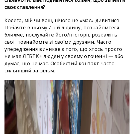
спільноти, має подивитися кожен, щоб змінити
своє ставлення?
Колега, мій чи ваш, нічого не «має» дивитися.
Побачте в ньому / ній людину, познайомтеся
ближче, послухайте його/її історії, розкажіть
свої, познайомте зі своїми друзями. Часто
упередження виникає з того, що хтось просто
не має ЛГБТК+ людей у своєму оточенні — або
думає, що не має. Особистий контакт часто
сильніший за фільм.