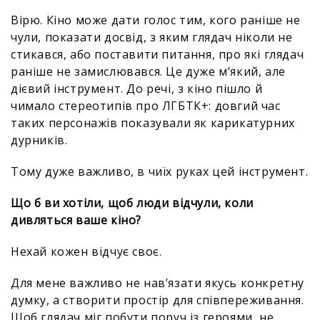
Вірю. Кіно може дати голос тим, кого раніше не
чули, показати досвід, з яким глядач ніколи не
стикався, або поставити питання, про які глядач
раніше не замислювався. Це дуже мʼякий, але
дієвий інструмент. До речі, з кіно пішло й
чимало стереотипів про ЛГБТК+: довгий час
таких персонажів показували як карикатурних
дурників.
Тому дуже важливо, в чиїх руках цей інструмент.
Що б ви хотіли, щоб люди відчули, коли
дивляться ваше кіно?
Нехай кожен відчує своє.
Для мене важливо не нав’язати якусь конкретну
думку, а створити простір для співпереживання.
Щоб глядач міг побути поруч із героями, не