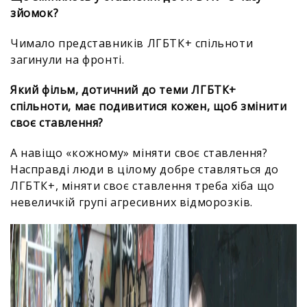
зйомок?
Чимало представників ЛГБТК+ спільноти
загинули на фронті.
Який фільм, дотичний до теми ЛГБТК+
спільноти, має подивитися кожен, щоб змінити
своє ставлення?
А навіщо «кожному» міняти своє ставлення?
Насправді люди в цілому добре ставляться до
ЛГБТК+, міняти своє ставлення треба хіба що
невеличкій групі агресивних відморозків.