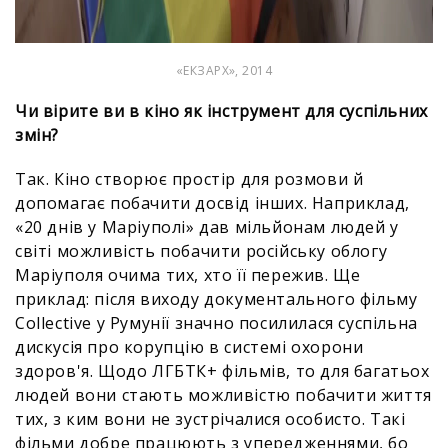
«ЕКЗАРХ», 2014
Чи вірите ви в кіно як інструмент для суспільних
змін?
Так. Кіно створює простір для розмови й
допомагає побачити досвід інших. Наприклад,
«20 днів у Маріуполі» дав мільйонам людей у
світі можливість побачити російську облогу
Маріуполя очима тих, хто її пережив. Ще
приклад: після виходу документального фільму
Collective у Румунії значно посилилася суспільна
дискусія про корупцію в системі охорони
здоров'я. Щодо ЛГБТК+ фільмів, то для багатьох
людей вони стають можливістю побачити життя
тих, з ким вони не зустрічалися особисто. Такі
фільми добре працюють з упередженнями, бо