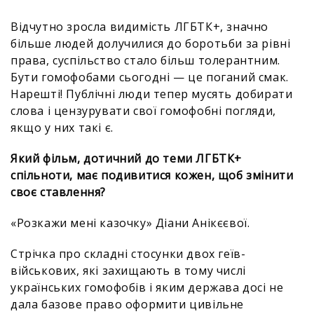
Відчутно зросла видимість ЛГБТК+, значно
більше людей долучилися до боротьби за рівні
права, суспільство стало більш толерантним.
Бути гомофобами сьогодні — це поганий смак.
Нарешті! Публічні люди тепер мусять добирати
слова і цензурувати свої гомофобні погляди,
якщо у них такі є.
Який фільм, дотичний до теми ЛГБТК+
спільноти, має подивитися кожен, щоб змінити
своє ставлення?
«Розкажи мені казочку» Діани Анікєєвої.
Стрічка про складні стосунки двох геїв-
військових, які захищають в тому числі
українських гомофобів і яким держава досі не
дала базове право оформити цивільне