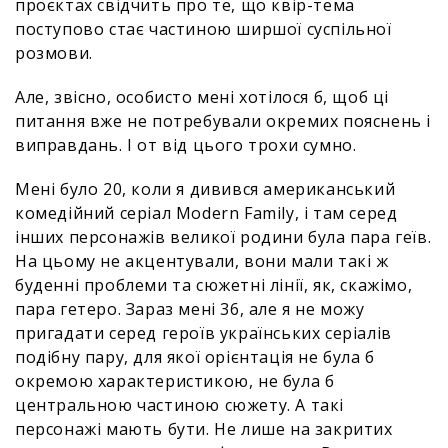
проєктах свідчить про те, що квір-тема
поступово стає частиною ширшої суспільної
розмови.
Але, звісно, особисто мені хотілося б, щоб ці
питання вже не потребували окремих пояснень і
виправдань. І от від цього трохи сумно.
Мені було 20, коли я дивився американський
комедійний серіал Modern Family, і там серед
інших персонажів великої родини була пара геїв.
На цьому не акцентували, вони мали такі ж
буденні проблеми та сюжетні лінії, як, скажімо,
пара гетеро. Зараз мені 36, але я не можу
пригадати серед героїв українських серіалів
подібну пару, для якої орієнтація не була б
окремою характеристикою, не була б
центральною частиною сюжету. А такі
персонажі мають бути. Не лише на закритих