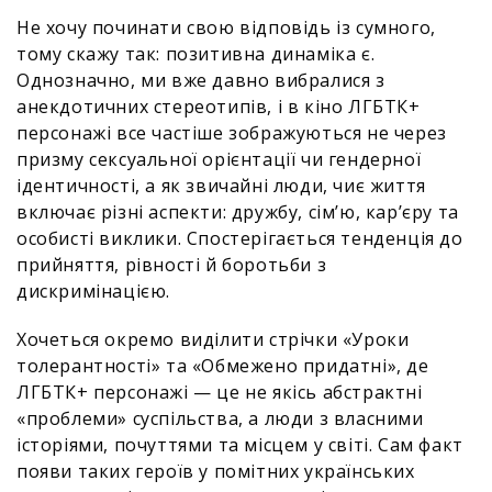
Не хочу починати свою відповідь із сумного,
тому скажу так: позитивна динаміка є.
Однозначно, ми вже давно вибралися з
анекдотичних стереотипів, і в кіно ЛГБТК+
персонажі все частіше зображуються не через
призму сексуальної орієнтації чи гендерної
ідентичності, а як звичайні люди, чиє життя
включає різні аспекти: дружбу, сім’ю, кар’єру та
особисті виклики. Спостерігається тенденція до
прийняття, рівності й боротьби з
дискримінацією.
Хочеться окремо виділити стрічки «Уроки
толерантності» та «Обмежено придатні», де
ЛГБТК+ персонажі — це не якісь абстрактні
«проблеми» суспільства, а люди з власними
історіями, почуттями та місцем у світі. Сам факт
появи таких героїв у помітних українських