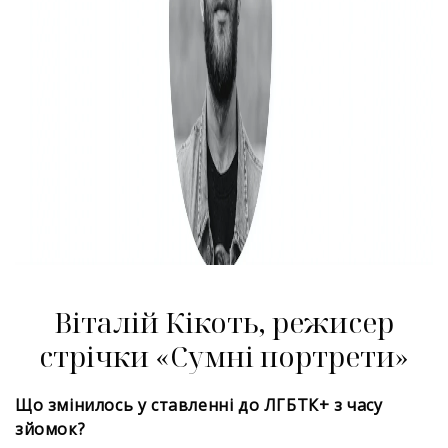
Віталій Кікоть, режисер
стрічки «Сумні портрети»
Що змінилось у ставленні до ЛГБТК+ з часу
зйомок?