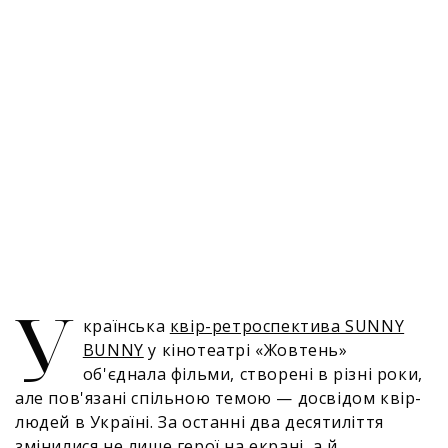
У
країнська
квір-ретроспектива SUNNY
BUNNY
у кінотеатрі «Жовтень»
об'єднала фільми, створені в різні роки,
але пов'язані спільною темою — досвідом квір-
людей в Україні. За останні два десятиліття
змінилися не лише герої на екрані, а й