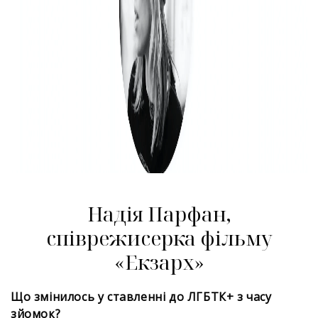
Надія Парфан,
співрежисерка фільму
«Екзарх»
Що змінилось у ставленні до ЛГБТК+ з часу
зйомок?