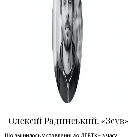
Олексій Радинський, «Зсув»
Що змінилось у ставленні до ЛГБТК+ з часу