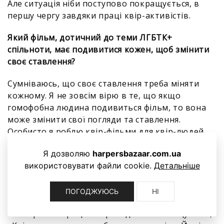
Але ситуація ніби поступово покращується, в
першу чергу завдяки праці квір-активістів.
Який фільм, дотичний до теми ЛГБТК+
спільноти, має подивитися кожен, щоб змінити
своє ставлення?
Сумніваюсь, що своє ставлення треба міняти
кожному. Я не зовсім вірю в те, що якщо
гомофобна людина подивиться фільм, то вона
може змінити свої погляди та ставлення.
Особисто я роблю квір-фільми для квір-людей.
Щодо фільмів, дотичних до ЛГБТК+, які можу
Я дозволяю
harpersbazaar.com.ua
порадити... Я дуже люблю «Жінка-кавун» Шеріл
використовувати файли cookie.
Детальніше
Дьюні, «А потім ми танцювали» та
«Перетин» Левана Акіна, «Мандарин» Шона
ПОГОДЖУЮСЬ
НІ
Бейкера, «Париж горить» Дженні Лівінгстон,
«Похоронна процесія троянд» Тошіо Мацумото,