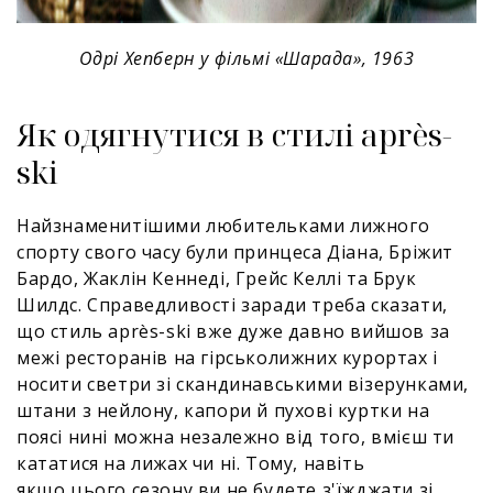
Одрі Хепберн у фільмі «Шарада», 1963
Як одягнутися в стилі après-
ski
Найзнаменитішими любительками лижного
спорту свого часу були принцеса Діана, Бріжит
Бардо, Жаклін Кеннеді, Грейс Келлі та Брук
Шилдс. Справедливості заради треба сказати,
що стиль après-ski вже дуже давно вийшов за
межі ресторанів на гірськолижних курортах і
носити светри зі скандинавськими візерунками,
штани з нейлону, капори й пухові куртки на
поясі нині можна незалежно від того, вмієш ти
кататися на лижах чи ні. Тому, навіть
якщо цього сезону ви не будете з'їжджати зі