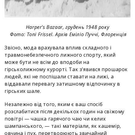
Harper's Bazaar, грудень 1948 року
Фото: Toni Frissel. Архів Еміліо Пуччі, Флоренція
Звісно, мода врахувала вплив складного і
травмонебезпечного лижного спорту, який
може бути не всім до вподоби на
гірськолижному курорті. Так зʼявився прошарок
людей, які не поспішали ставати на лижі, а
віддавали перевагу затишному відпочинку в
гірських шале.
Незалежно від того, яким є ваш спосіб
розслабитися після декількох годин на свіжому
повітрі — чашка гарячого чаю чи келих
шампанського, — такі матеріали, як кашемір,
овчина і пух, перетворюють звичайний