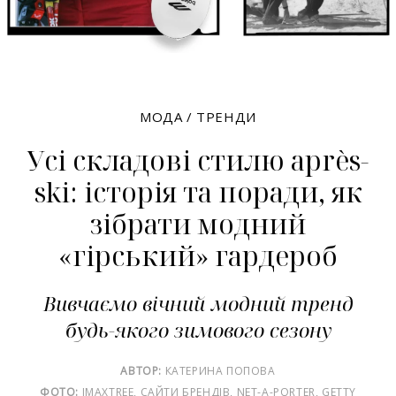
МОДА
/
ТРЕНДИ
Усі складові стилю après-
ski: історія та поради, як
зібрати модний
«гірський» гардероб
Вивчаємо вічний модний тренд
будь-якого зимового сезону
АВТОР:
КАТЕРИНА ПОПОВА
ФОТО:
IMAXTREE, САЙТИ БРЕНДІВ, NET-A-PORTER, GETTY