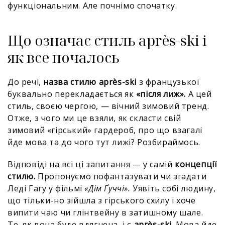
функціональним. Але почнімо спочатку.
Що означає стиль après-ski і
як все почалось
До речі,
назва стилю après-ski
з французької
буквально перекладається як
«після лиж».
А цей
стиль, своєю чергою, — вічний зимовий тренд.
Отже, з чого ми це взяли, як скласти свій
зимовий «гірський» гардероб, про що взагалі
йде мова та до чого тут лижі? Розбираймось.
Відповіді на всі ці запитання — у самій
концепції
стилю.
Пропонуємо пофантазувати чи згадати
Леді Гагу у фільмі
«Дім Ґуччі».
Уявіть собі людину,
що тільки-но зійшла з гірського схилу і хоче
випити чаю чи глінтвейну в затишному шале.
Те, як вона буде вдягнена, і є
après-ski.
Мова йде