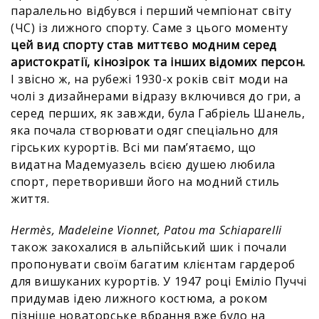
паралельно відбувся і перший чемпіонат світу
(ЧС) із лижного спорту. Саме з цього моменту
цей вид спорту став миттєво модним серед
аристократії, кінозірок та інших відомих персон.
І звісно ж, на рубежі 1930-х років світ моди на
чолі з дизайнерами відразу включився до гри, а
серед перших, як завжди, була Габріель Шанель,
яка почала створювати одяг спеціально для
гірських курортів. Всі ми памʼятаємо, що
видатна Мадемуазель всією душею любила
спорт, перетворивши його на модний стиль
життя.
Hermès, Madeleine Vionnet, Patou та Schiaparelli
також закохалися в альпійський шик і почали
пропонувати своїм багатим клієнтам гардероб
для вишуканих курортів. У 1947 році Еміліо Пуччі
придумав ідею лижного костюма, а роком
пізніше новаторське вбрання вже було на