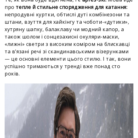
про
тепле й стильне спорядження для катання:
непродувні куртки, обтислі дуті комбінезони та
штани, взуття для хайкінгу та чоботи-«дутики»,
хутряну шапку, балаклаву чи модний капор, а
також шолом і сонцезахисні окуляри-маски,
«лижні» светри з високим коміром на блискавці
та в’язані речі зі скандинавськими візерунками
— це основні елементи цього стилю. І так, вони
успішно тримаються у тренді вже понад сто
років.