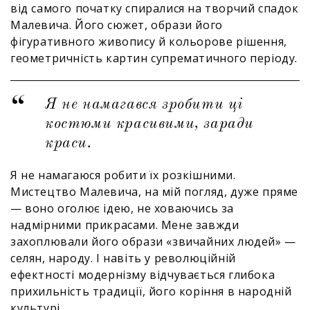
від самого початку спиралися на творчий спадок
Малевича. Його сюжет, образи його
фігуративного живопису й кольорове рішення,
геометричність картин супрематичного періоду.
Я не намагався зробити ці
костюми красивими, заради
краси.
Я не намагаюся робити їх розкішними.
Мистецтво Малевича, на мій погляд, дуже пряме
— воно оголює ідею, не ховаючись за
надмірними прикрасами. Мене завжди
захоплювали його образи «звичайних людей» —
селян, народу. І навіть у революційній
ефектності модернізму відчувається глибока
прихильність традиції, його коріння в народній
культурі.