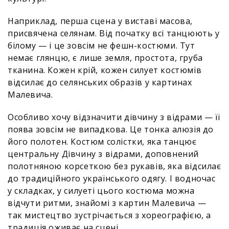
Наприклад, перша сцена у виставі масова,
присвячена селянам. Від початку всі танцюють у
білому — і це зовсім не фешн-костюми. Тут
немає глянцю, є лише земля, простота, груба
тканина. Кожен крій, кожен силует костюмів
відсилає до селянських образів у картинах
Малевича.
Особливо хочу відзначити дівчину з відрами — її
поява зовсім не випадкова. Це тонка алюзія до
його полотен. Костюм солістки, яка танцює
центральну Дівчину з відрами, доповнений
полотняною корсеткою без рукавів, яка відсилає
до традиційного українського одягу. І водночас
у складках, у силуеті цього костюма можна
відчути ритми, знайомі з картин Малевича —
так мистецтво зустрічається з хореографією, а
традиція оживає на сцені.