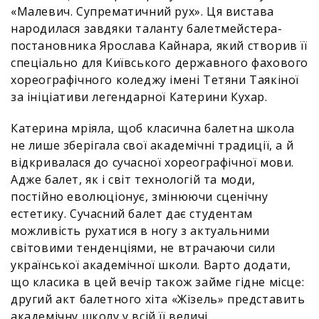
«Малевич. Супрематичний рух». Ця вистава
народилася завдяки таланту балетмейстера-
постановника Ярослава Кайнара, який створив її
спеціально для Київського державного фахового
хореографічного коледжу імені Тетяни Таякіної
за ініціативи легендарної Катерини Кухар.
Катерина мріяла, щоб класична балетна школа
не лише зберігала свої академічні традиції, а й
відкривалася до сучасної хореографічної мови.
Адже балет, як і світ технологій та моди,
постійно еволюціонує, змінюючи сценічну
естетику. Сучасний балет дає студентам
можливість рухатися в ногу з актуальними
світовими тенденціями, не втрачаючи сили
української академічної школи. Варто додати,
що класика в цей вечір також займе гідне місце:
другий акт балетного хіта «Жізель» представить
академічну школу у всій її величі.