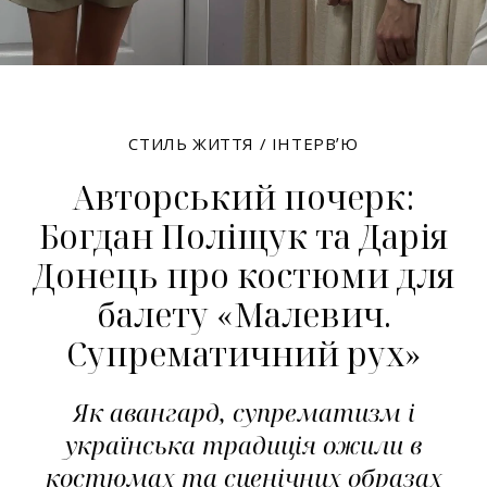
СТИЛЬ ЖИТТЯ
/
ІНТЕРВʼЮ
Авторський почерк:
Богдан Поліщук та Дарія
Донець про костюми для
балету «Малевич.
Супрематичний рух»
Як авангард, супрематизм і
українська традиція ожили в
костюмах та сценічних образах