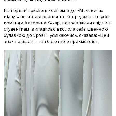
На першій примірці костюмів до «Малевича»
відчувалося хвилювання та зосередженість усієї
команди. Катерина Кухар, поправляючи спідниці
студенткам, випадково вколола себе швейною
булавкою до крові і, усміхаючись, сказала: «Цей
знак на щастя — за балетною прикметою».