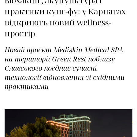
Біохакінг, акупунктура і
практики кунг-фу: у Карпатах
відкриють новий wellness-
простір
Новий проєкт Mediskin Medical SPA
на території Green Rest поблизу
Славського поєднає сучасні
технології відновлення зі східними
практиками