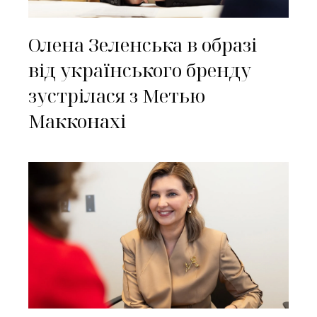
Олена Зеленська в образі
від українського бренду
зустрілася з Метью
Макконахі