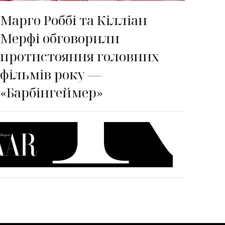
Марго Роббі та Кілліан
Мерфі обговорили
протистояння головних
фільмів року —
«Барбінгеймер»