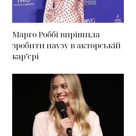
Марго Роббі вирішила
зробити паузу в акторській
карʼєрі