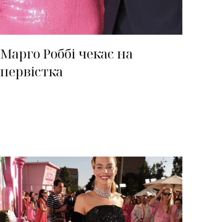
Марго Роббі чекає на
первістка