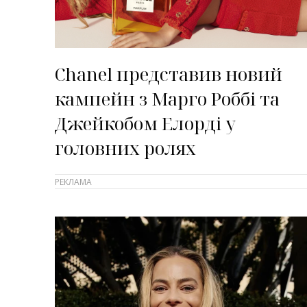
Chanel представив новий
кампейн з Марго Роббі та
Джейкобом Елорді у
головних ролях