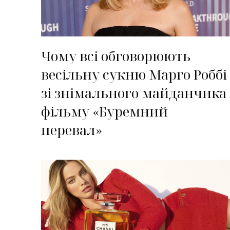
Чому всі обговорюють
весільну сукню Марго Роббі
зі знімального майданчика
фільму «Буремний
перевал»