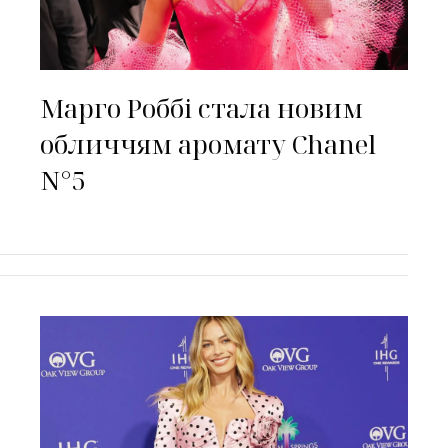
Марго Роббі стала новим
обличчям аромату Chanel
N°5