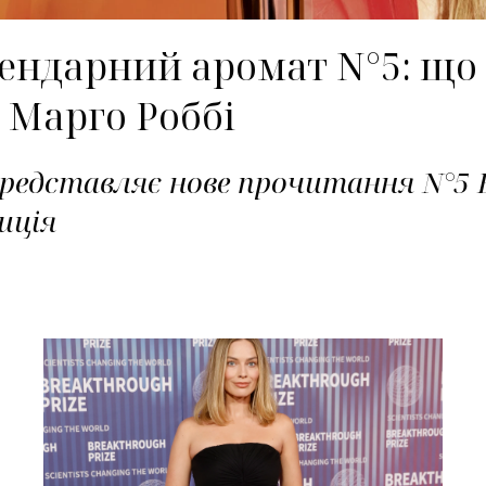
ндарний аромат N°5: що 
 Марго Роббі
редставляє нове прочитання N°5 Ea
иція