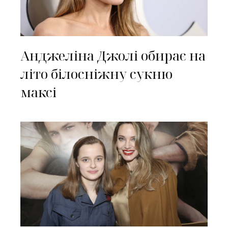
Анджеліна Джолі обирає на
літо білосніжну сукню
максі