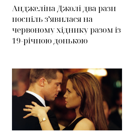
Анджеліна Джолі два рази
поспіль зʼявилася на
червоному хіднику разом із
19-річною донькою