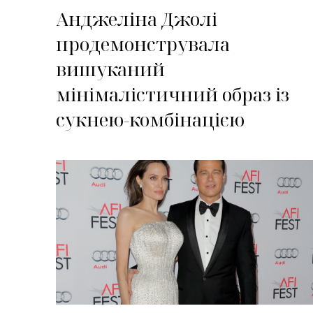
Анджеліна Джолі
продемонструвала
вишуканий
мінімалістичний образ із
сукнею-комбінацією