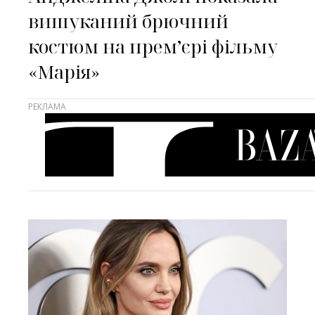
вишуканий брючний
костюм на премʼєрі фільму
«Марія»