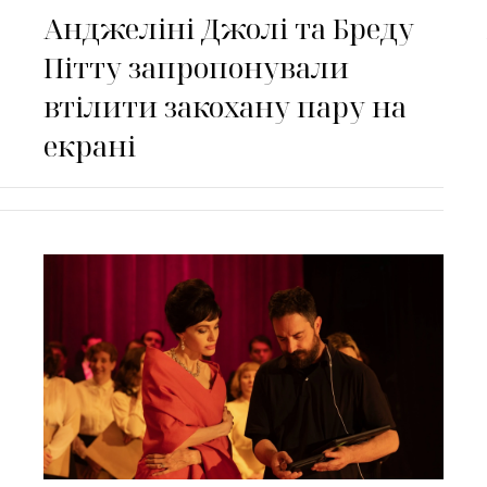
Анджеліні Джолі та Бреду
Пітту запропонували
втілити закохану пару на
екрані