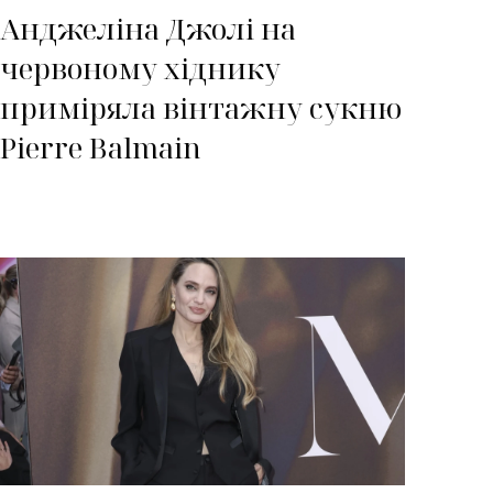
Анджеліна Джолі на
червоному хіднику
приміряла вінтажну сукню
Pierre Balmain