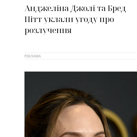
Анджеліна Джолі та Бред
Пітт уклали угоду про
розлучення