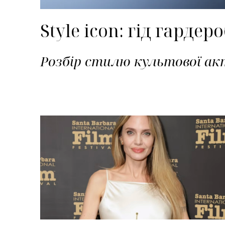
Style icon: гід гард
Розбір стилю культової а