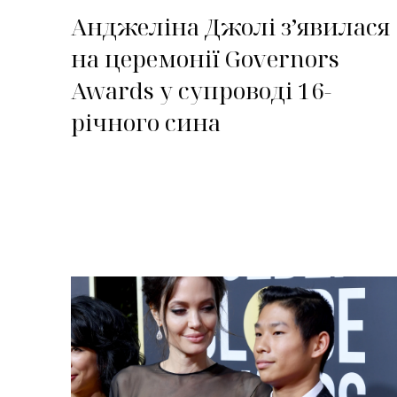
Анджеліна Джолі зʼявилася
на церемонії Governors
Awards у супроводі 16-
річного сина