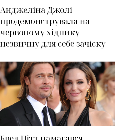
Анджеліна Джолі
продемонструвала на
червоному хіднику
незвичну для себе зачіску
Бред Пітт намагався