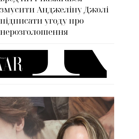
змусити Анджеліну Джолі
підписати угоду про
нерозголошення