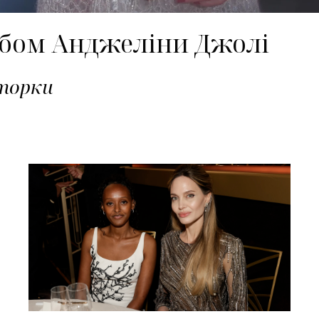
еробом Анджеліни Джолі
кторки