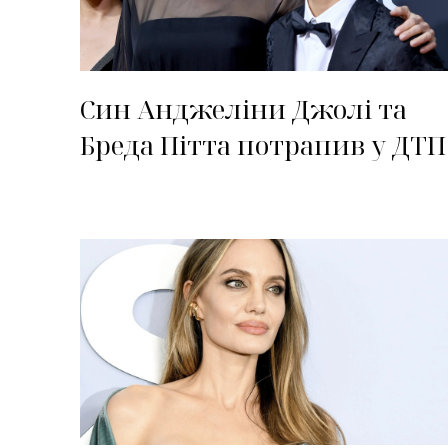
Син Анджеліни Джолі та
Бреда Пітта потрапив у ДТП