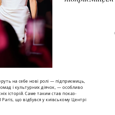
еруть на себе нові ролі — підприємиць,
омад і культурних діячок, — особливо
іх історій. Саме таким став показ-
l Paris, що відбувся у київському Центрі