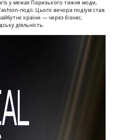
aris у межах Паризького тижня моди,
ashion-події. Цього вечора подіум став
айбутнє країни — через бізнес,
дську діяльність.