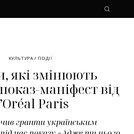
КУЛЬТУРА
/
ПОДІЇ
, які змінюють
 показ-маніфест від
’Oréal Paris
учив гранти українським
під час показу «Адже ти цього