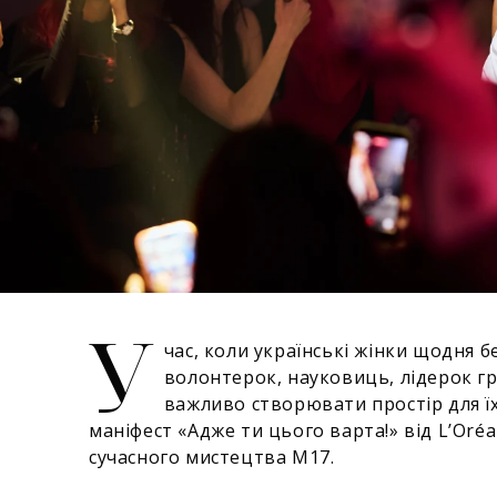
У
час, коли українські жінки щодня б
волонтерок, науковиць, лідерок гр
важливо створювати простір для їхн
маніфест «Адже ти цього варта!» від L’Oréa
сучасного мистецтва М17.