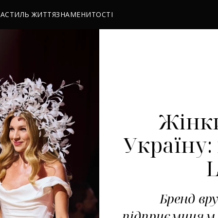
РА
СТИЛЬ ЖИТТЯ
ЗНАМЕНИТОСТІ
Жінки
Україну:
L
Бренд вр
підприємицям 