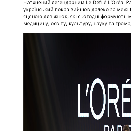
Натхнений легендарним Le Défilé L’Oréal P
український показ вийшов далеко за межі f
сценою для жінок, які сьогодні формують м
медицину, освіту, культуру, науку та грома