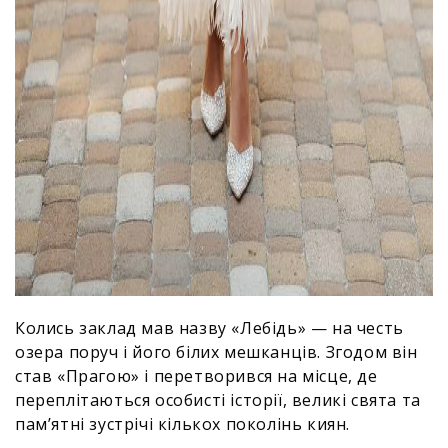
Колись заклад мав назву «Лебідь» — на честь
озера поруч і його білих мешканців. Згодом він
став «Прагою» і перетворився на місце, де
переплітаються особисті історії, великі свята та
пам’ятні зустрічі кількох поколінь киян.