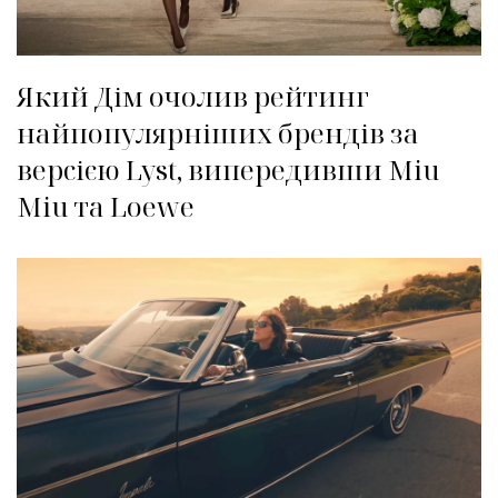
Який Дім очолив рейтинг
найпопулярніших брендів за
версією Lyst, випередивши Miu
Miu та Loewe