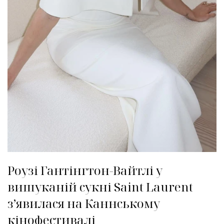
Роузі Гантінгтон-Вайтлі у
вишуканій сукні Saint Laurent
зʼявилася на Каннському
кінофестивалі