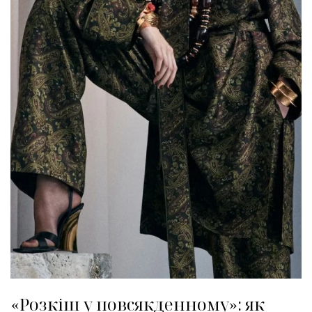
‭«Розкіш у повсякденному‭»: як