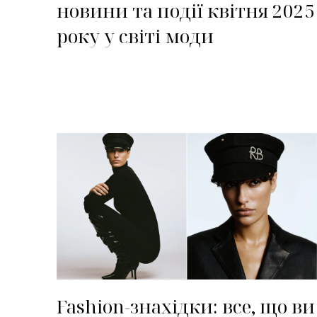
новини та події квітня 2025
року у світі моди
Fashion-знахідки: все, що ви