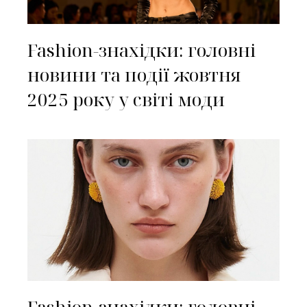
Fashion-знахідки: головні
новини та події жовтня
2025 року у світі моди
Fashion-знахідки: головні