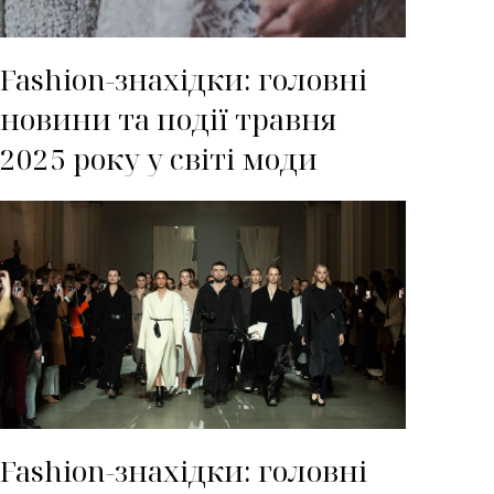
Fashion-знахідки: головні
новини та події травня
2025 року у світі моди
Fashion-знахідки: головні