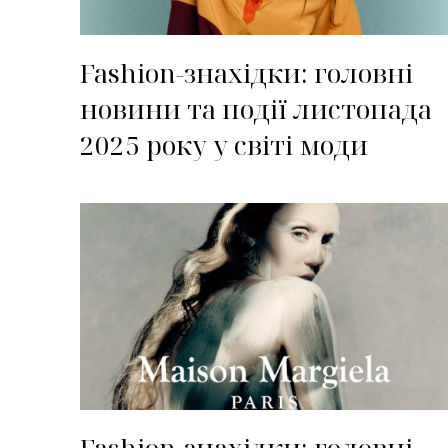
Fashion-знахідки: головні
новини та події листопада
2025 року у світі моди
Fashion-знахідки: головні