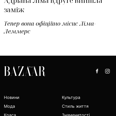
Адріана Ліма вдруге вийшла
заміж
Тепер вона офіційно місис Ліма-
Леммерс
Новини
Культура
Мода
Стиль життя
Краса
Знаменитості