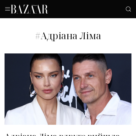
#Адріана Ліма