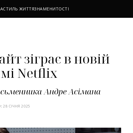
РА
СТИЛЬ ЖИТТЯ
ЗНАМЕНИТОСТІ
йт зіграє в новій
і Netflix
исьменника Андре Асімана
:
28 СІЧНЯ 2025