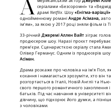
А
мериканський актор
Джеремі Алле
серіалами «Безсоромні» та «Ведмід
драмі
Netflix
. Шоу
«Енігма-варіації»
однойменному романі
Андре Асімана,
авто
ім'ям», за якою у 2017 році зняли фільм із 
33-річний
Джеремі Аллен Вайт
зіграє голо
продюсером шоу. Наразі проєкт перебуває 
прем'єри. Сценаристкою серіалу стала Ам
Олівер Германус. Одним із продюсерів шо
Асіман.
Драма розкаже про чоловіка на ім'я Пол, 
кохання і намагається зрозуміти, хто він та
розгортається в Італії, Новій Англії та Н
свого першого романтичного захоплення і 
батьків. Під час навчання в університеті ві
дівчину, що підкорює його думки, а пізніше
з чоловіками.