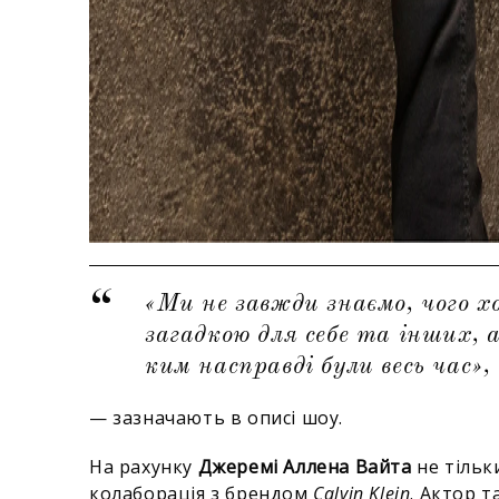
«Ми не завжди знаємо, чого 
загадкою для себе та інших, а
ким насправді були весь час»,
— зазначають в описі шоу.
На рахунку
Джеремі Аллена Вайта
не тільк
колаборація з брендом
Calvin Klein
. Актор т