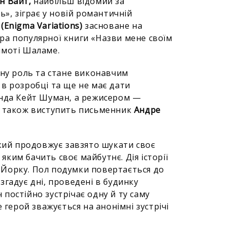
н Вайт,
найбільш відомий за
ь», зіграє у новій романтичній
 (Enigma Variations)
засноване на
ра популярної книги «Назви мене своїм
Тімоті Шаламе.
вну роль та стане виконавчим
в розробці та ще не має дати
анда Кейт Шуман, а режисером —
у також виступить письменник
Андре
який продовжує завзято шукати своє
 яким бачить своє майбутнє. Дія історії
ью-Йорку. Пол подумки повертається до
згадує дні, проведені в будинку
н постійно зустрічає одну й ту саму
 герой зважується на анонімні зустрічі