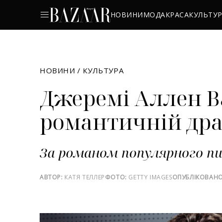
НОВИНИ
МОДА
КРАСА
КУЛЬТУ
НОВИНИ
/
КУЛЬТУРА
Джеремі Аллен Ва
романтичній драм
За романом популярного п
АВТОР:
КАТЯ ТЕЛЛЕР
ФОТО:
GETTY IMAGES
ОПУБЛІКОВАНО