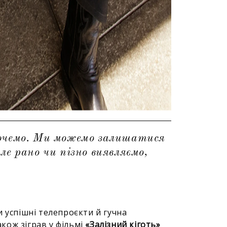
хочемо. Ми можемо залишатися
ле рано чи пізно виявляємо,
и успішні телепроєкти й гучна
акож зіграв у фільмі
«Залізний кіготь»