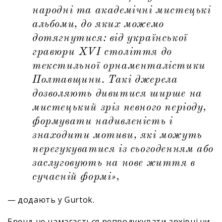
народні та академічні мистецькі
альбоми, до яких можемо
дотягнутися: від української
гравюри XVI століття до
текстильної орнаменталістики
Полтавщини. Такі джерела
дозволяють дивитися ширше на
мистецький зріз певного періоду,
формувати надивленість і
знаходити мотиви, які можуть
перегукуватися із сьогоденням або
заслуговують на нове життя в
сучасній формі»,
— додають у Gurtok.
Бренд не намагається репродукувати архівні чи