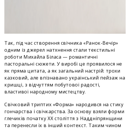
Так, під час створення свічника «Ранок-Вечір»
одним із джерел натхнення стали текстильні
роботи Михайла Біласа — романтичні
пасторальні сюжети. У виробі це проявилося не
як пряма цитата, а як загальний настрій: трохи
казковий, але впізнавано український пейзаж на
кришці, з відчуттям побутової радості,
властивої народному мистецтву.
Свічковий триптих «Форма» народився на стику
гончарства і свічкарства. За основу взяли форми
глечиків початку XX століття з Наддніпрянщини
та перенесли їх в інший контекст. Таким чином