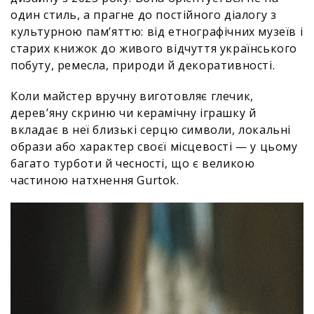
один стиль, а прагне до постійного діалогу з
культурною пам’яттю: від етнографічних музеїв і
старих книжок до живого відчуття українського
побуту, ремесла, природи й декоративності.
Коли майстер вручну виготовляє глечик,
дерев’яну скриню чи керамічну іграшку й
вкладає в неї близькі серцю символи, локальні
образи або характер своєї місцевості — у цьому
багато турботи й чесності, що є великою
частиною натхнення Gurtok.