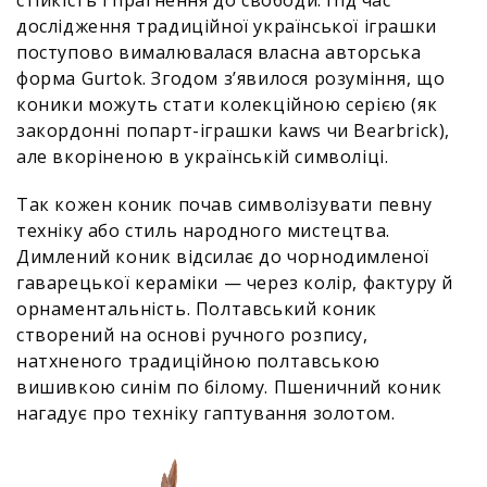
стійкість і прагнення до свободи. Під час
дослідження традиційної української іграшки
поступово вималювалася власна авторська
форма Gurtok. Згодом з’явилося розуміння, що
коники можуть стати колекційною серією (як
закордонні попарт-іграшки kaws чи Bearbrick),
але вкоріненою в українській символіці.
Так кожен коник почав символізувати певну
техніку або стиль народного мистецтва.
Димлений коник відсилає до чорнодимленої
гаварецької кераміки — через колір, фактуру й
орнаментальність. Полтавський коник
створений на основі ручного розпису,
натхненого традиційною полтавською
вишивкою синім по білому. Пшеничний коник
нагадує про техніку гаптування золотом.