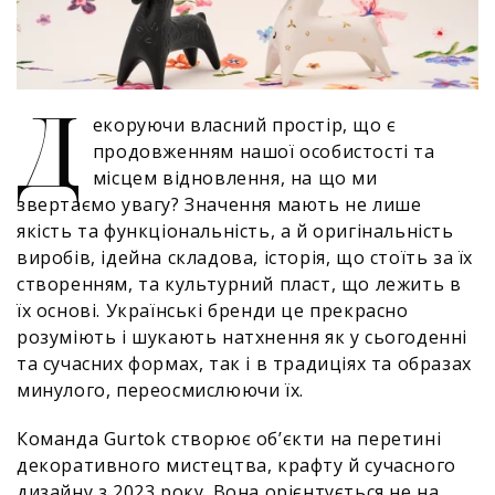
Д
екоруючи власний простір, що є
продовженням нашої особистості та
місцем відновлення, на що ми
звертаємо увагу? Значення мають не лише
якість та функціональність, а й оригінальність
виробів, ідейна складова, історія, що стоїть за їх
створенням, та культурний пласт, що лежить в
їх основі. Українські бренди це прекрасно
розуміють і шукають натхнення як у сьогоденні
та сучасних формах, так і в традиціях та образах
минулого, переосмислюючи їх.
Команда Gurtok створює об’єкти на перетині
декоративного мистецтва, крафту й сучасного
дизайну з 2023 року. Вона орієнтується не на