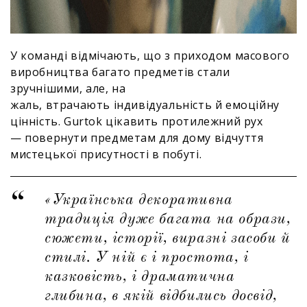
У команді відмічають, що з приходом масового
виробництва багато предметів стали
зручнішими, але, на
жаль, втрачають індивідуальність й емоційну
цінність. Gurtok цікавить протилежний рух
— повернути предметам для дому відчуття
мистецької присутності в побуті.
«Українська декоративна
традиція дуже багата на образи,
сюжети, історії, виразні засоби й
стилі. У ній є і простота, і
казковість, і драматична
глибина, в якій відбились досвід,