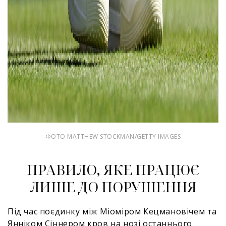
ФОТО MATTHEW STOCKMAN/GETTY IMAGES
ПРАВИЛО, ЯКЕ ПРАЦЮЄ
ЛИШЕ ДО ПОРУШЕННЯ
Під час поєдинку між Міоміром Кецмановічем та
Янніком Сіннером кров на нозі останнього