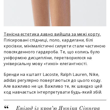
Тенісна естетика давно вийшла за межі корту.
Плісировані спідниці, поло, кардигани, білі
кросівки, мінімалістичні силуети стали частиною
повсякденного гардероба. Те, що колись було
уніформою дисципліни, перетворилося на
універсальну мову «тихої» елегантності.
Бренди на кшталт Lacoste, Ralph Lauren, Nike,
adidas регулярно повертаються до цього коду.
Але важливо не це. Важливо те, як швидко цей
код навчається інтерпретувати будь-який збій.
Епізод із кров’ю Янніка Сіннера