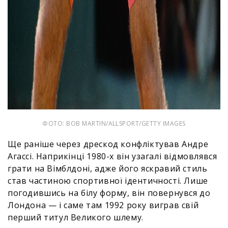
ФОТО: BOB MARTIN/ALLSPORT/GETTY IMAGES
Ще раніше через дрескод конфліктував Андре
Агассі. Наприкінці 1980-х він узагалі відмовлявся
грати на Вімблдоні, адже його яскравий стиль
став частиною спортивної ідентичності. Лише
погодившись на білу форму, він повернувся до
Лондона — і саме там 1992 року виграв свій
перший титул Великого шлему.