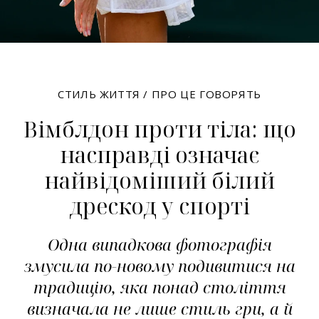
СТИЛЬ ЖИТТЯ
/
ПРО ЦЕ ГОВОРЯТЬ
Вімблдон проти тіла: що
насправді означає
найвідоміший білий
дрескод у спорті
Одна випадкова фотографія
змусила по-новому подивитися на
традицію, яка понад століття
визначала не лише стиль гри, а й