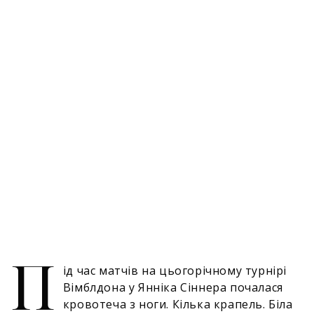
П
ід час матчів на цьогорічному турнірі
Вімблдона у Янніка Сіннера почалася
кровотеча з ноги. Кілька крапель. Біла