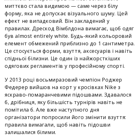
миттєво стала видимою — саме через білу
форму, яка не допускає візуального шуму. Цей
ефект не випадковий. Він закладений у
правилах. Дрескод Вімблдона вимагає, щоб одяг
був almost entirely white. Будь-який кольоровий
елемент обмежений приблизно до 1 сантиметра.
Це стосується форми, взуття, аксесуарів і навіть
спідньої білизни. Це один із найжорсткіших
одягових регламентів у професійному спорті.
У 2013 році восьмиразовий чемпіон Роджер
Федерер вийшов на корт у кросівках Nike з
яскраво-помаранчевими підошвами. Здавалося
б, дрібниця, яку більшість турнірів навіть не
помітила б. Але вже наступного дня
організатори попросили його змінити взуття:
правила вимагали, щоб навіть підошви
залишалися білими.