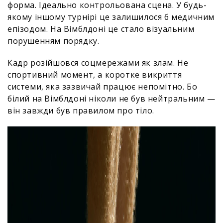
форма. Ідеально контрольована сцена. У будь-
якому іншому турнірі це залишилося б медичним
епізодом. На Вімблдоні це стало візуальним
порушенням порядку.
Кадр розійшовся соцмережами як злам. Не
спортивний момент, а коротке викриття
системи, яка зазвичай працює непомітно. Бо
білий на Вімблдоні ніколи не був нейтральним —
він завжди був правилом про тіло.