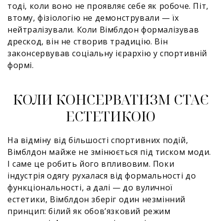
тоді, коли воно не проявляє себе як робоче. Піт,
втому, фізіологію не демонстрували — їх
нейтралізували. Коли Вімблдон формалізував
дрескод, він не створив традицію. Він
законсервував соціальну ієрархію у спортивній
формі.
КОЛИ КОНСЕРВАТИЗМ СТАЄ
ЕСТЕТИКОЮ
На відміну від більшості спортивних подій,
Вімблдон майже не змінюється під тиском моди.
І саме це робить його впливовим. Поки
індустрія одягу рухалася від формальності до
функціональності, а далі — до вуличної
естетики, Вімблдон зберіг один незмінний
принцип: білий як обов’язковий режим