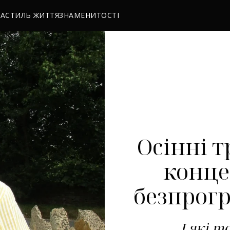
РА
СТИЛЬ ЖИТТЯ
ЗНАМЕНИТОСТІ
Осінні т
конце
безпрогр
І які 