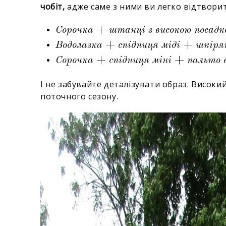
чобіт,
адже саме з ними ви легко відтвори
Сорочка + штанці з високою посадк
Водолазка + спідниця міді + шкір
Сорочка + спідниця міні + пальто в
І не забувайте деталізувати образ. Високи
поточного сезону.