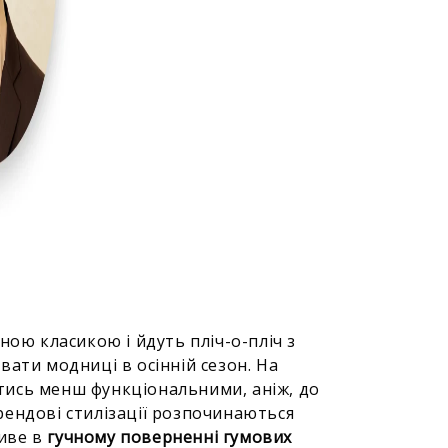
ною класикою і йдуть пліч-о-пліч з
ати модниці в осінній сезон. На
ись менш функціональними, аніж, до
 трендові стилізації розпочинаються
ливе в
гучному поверненні гумових