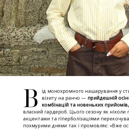
В
ід монохромного нашарування у стилі
візиту на ранчо —
прийдешній осін
комбінацій та новеньких прийомів
власний гардероб. Цього сезону як ніколи 
акцентами та гіперболізаціями перекочува
похмурими днями так і промовляє: «Вже осі