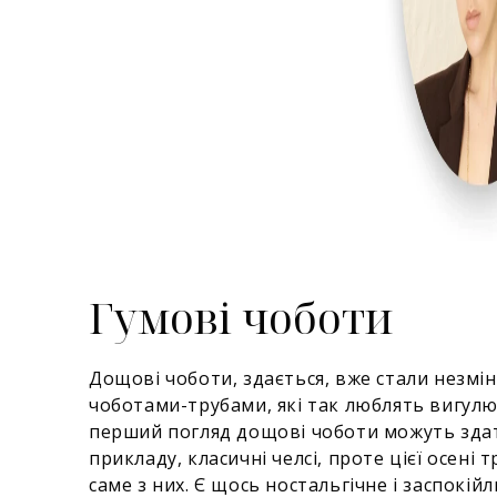
Гумові чоботи
Дощові чоботи, здається, вже стали незмін
чоботами-трубами, які так люблять вигулюв
перший погляд дощові чоботи можуть здат
прикладу, класичні челсі, проте цієї осені
саме з них. Є щось ностальгічне і заспокій