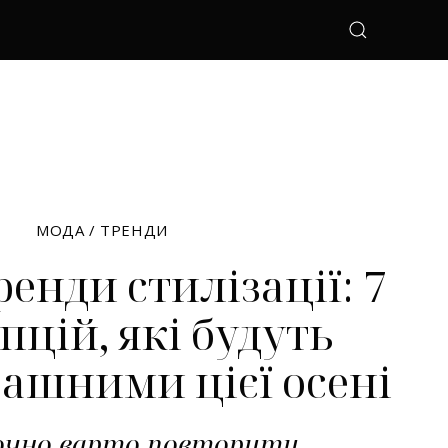
МОДА
/
ТРЕНДИ
ренди стилізації: 7
пцій, які будуть
ашними цієї осені
точно варто повторити