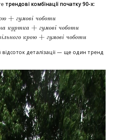
те
трендові комбінації початку 90-х:
ою + гумові чоботи
яна куртка + гумові чоботи
ільного крою + гумові чоботи
й відсоток деталізації — ще один тренд