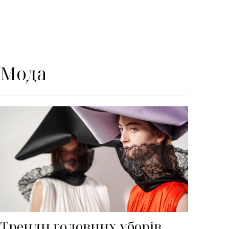
Мода
Тренди головних уборів