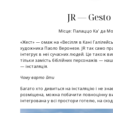
JR — Gesto
Місце: Палаццо Ка' да Мо
«Жест» — омаж на «Весілля в Кані Галілейс
художника Паоло Веронезе. JR так само п
інтегрує в неї сучасних людей. Це також в
тільки замість біблійних персонажів — наш
— інсталяція.
Чому варто йти
Багато хто дивиться на інсталяцію і не знає
розміщена, можна побачити повноцінну ви
інтегрована у всі простори готелю, на сход