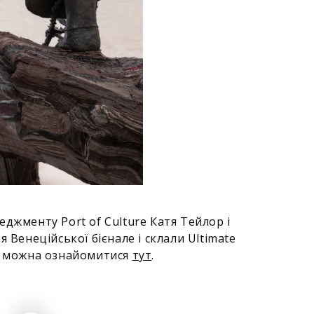
джменту Port of Culture Катя Тейлор і
я Венеційської бієнале і склали Ultimate
ду можна ознайомитися
тут
.