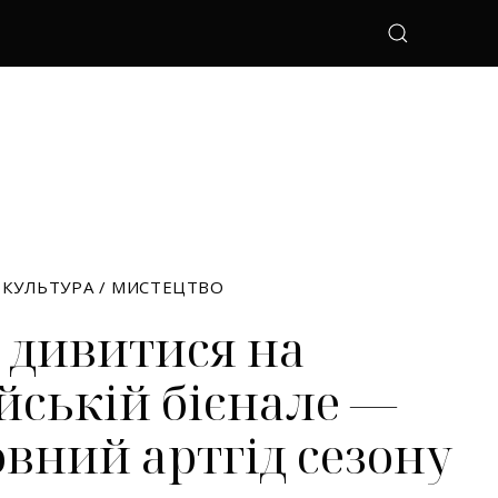
КУЛЬТУРА
/
МИСТЕЦТВО
 дивитися на
йській бієнале —
овний артгід сезону