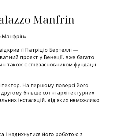
alazzo Manfrin
 «Манфрін»
відкрив її Патріціо Бертеллі —
иватний проєкт у Венеції, вже багато
він також є співзасновником фундації
хітектор. На першому поверсі його
а другому більше сотні архітектурних
отальних інсталяцій, від яких неможливо
 і надихнутися його роботою з