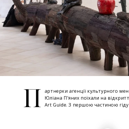
П
артнерки агенції культурного мене
Юліана Пʼяних поїхали на відкритт
Art Guide. З першою частиною гі