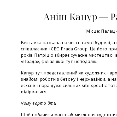
Аніш Капур — P
Місце: Палац
Виставка названа на честь самої будівлі, а 
співвласник і CEO Prada Group. Це його пр
років Патріціо збирає сучасне мистецтво, 
«Прада», філіал якої тут неподалік.
Капур тут представлений як художник і ар
знайомі роботи з бетону і нержавійки, а н
ескізів і пара дуже сильних site-specific т
відірватися.
Чому варто йти
Щоб побачити масштаб мислення художника