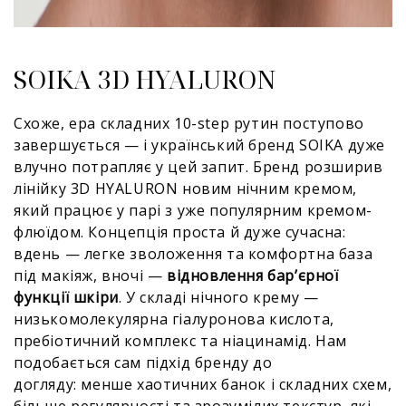
SOIKA 3D HYALURON
Схоже, ера складних 10-step рутин поступово
завершується — і український бренд SOIKA дуже
влучно потрапляє у цей запит. Бренд розширив
лінійку 3D HYALURON новим нічним кремом,
який працює у парі з уже популярним кремом-
флюїдом. Концепція проста й дуже сучасна:
вдень — легке зволоження та комфортна база
під макіяж, вночі —
відновлення бар’єрної
функції шкіри
. У складі нічного крему —
низькомолекулярна гіалуронова кислота,
пребіотичний комплекс та ніацинамід. Нам
подобається сам підхід бренду до
догляду: менше хаотичних банок і складних схем,