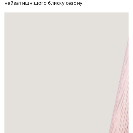
найзатишнішого блиску сезону.