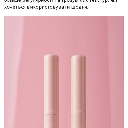
більше регулярності та зрозумілих текстур, які
хочеться використовувати щодня.