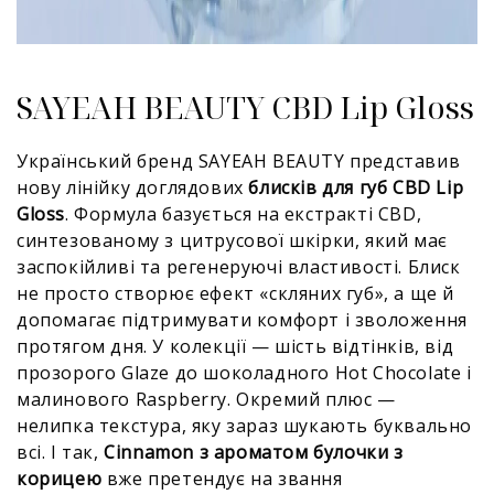
SAYEAH BEAUTY CBD Lip Gloss
Український бренд SAYEAH BEAUTY представив
нову лінійку доглядових
блисків для губ CBD Lip
Gloss
. Формула базується на екстракті CBD,
синтезованому з цитрусової шкірки, який має
заспокійливі та регенеруючі властивості. Блиск
не просто створює ефект «скляних губ», а ще й
допомагає підтримувати комфорт і зволоження
протягом дня. У колекції — шість відтінків, від
прозорого Glaze до шоколадного Hot Chocolate і
малинового Raspberry. Окремий плюс —
нелипка текстура, яку зараз шукають буквально
всі. І так,
Cinnamon з ароматом булочки з
корицею
вже претендує на звання