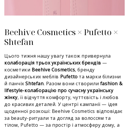
Beehive Cosmetics × Pufetto ×
Shtefan
Цього тижня нашу увагу також привернула
колаборація трьох українських брендів
—
косметики
Beehive Cosmetics
, бренду
дизайнерських меблів
Pufetto
та марки білизни
й панчіх
Shtefan
. Разом вони створили
fashion &
lifestyle-колаборацію про сучасну українську
жінку
, її відчуття комфорту, чуттєвість і любов
до красивих деталей. У центрі кампанії — ідея
щоденної розкоші: Beehive Cosmetics відповідає
за beauty-ритуали та догляд за волоссям та
тілом, Pufetto — за простір і атмосферу дому, а