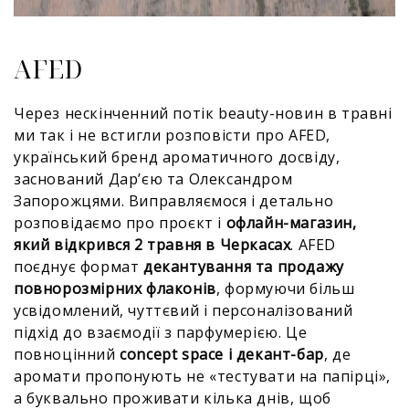
AFED
Через нескінченний потік beauty-новин в травні
ми так і не встигли розповісти про AFED,
український бренд ароматичного досвіду,
заснований Дарʼєю та Олександром
Запорожцями. Виправляємося і детально
розповідаємо про проєкт і
офлайн-магазин,
який відкрився 2 травня в Черкасах
. AFED
поєднує формат
декантування та продажу
повнорозмірних флаконів
, формуючи більш
усвідомлений, чуттєвий і персоналізований
підхід до взаємодії з парфумерією. Це
повноцінний
concept space і декант-бар
, де
аромати пропонують не «тестувати на папірці»,
а буквально проживати кілька днів, щоб