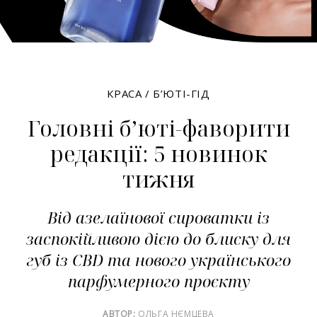
КРАСА
/
Б’ЮТІ-ГІД
Головні б’юті-фаворити
редакції: 5 новинок
тижня
Від азелаїнової сироватки із
заспокійливою дією до блиску для
губ із CBD та нового українського
парфумерного проєкту
АВТОР:
ОЛЬГА НЄМЦЕВА