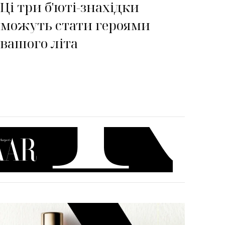
Ці три б'юті-знахідки
можуть стати героями
вашого літа