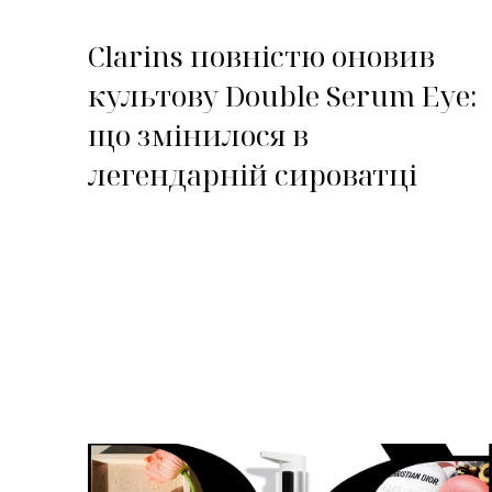
Clarins повністю оновив
культову Double Serum Eye:
що змінилося в
легендарній сироватці