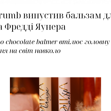
rumb випустив бальзам дл
 Фредді Яунера
о chocolate balmer втілює головн
ня на світ навколо