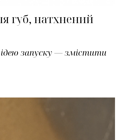
я губ, натхнений
у ідею запуску — змістити