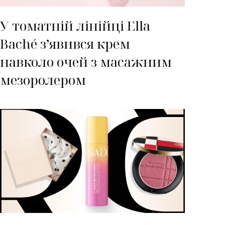
У томатній лінійці Ella
Baché з’явився крем
навколо очей з масажним
мезоролером