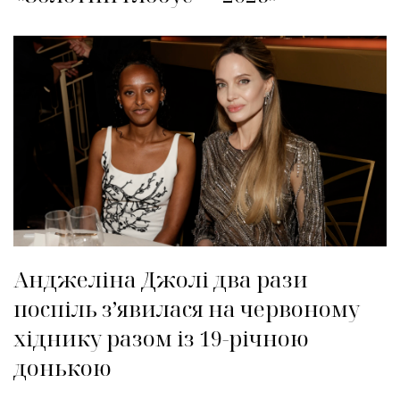
Анджеліна Джолі два рази
поспіль зʼявилася на червоному
хіднику разом із 19-річною
донькою