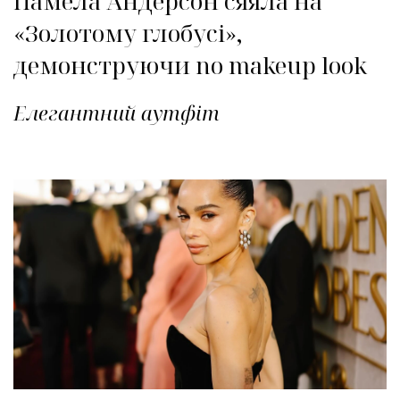
Памела Андерсон сяяла на
«Золотому глобусі»,
демонструючи no makeup look
Елегантний аутфіт