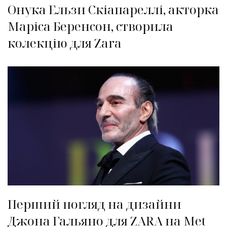
Онука Ельзи Скіапареллі, акторка
Маріса Беренсон, створила
колекцію для Zara
Перший погляд на дизайни
Джона Гальяно для ZARA на Met