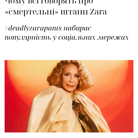
Чому всі говорять про
«смертельні» штани Zara
#deadlyzarapants набирає
популярність у соціальних мережах