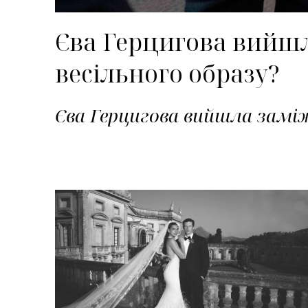
Єва Герцигова вийшла
весільного образу?
Єва Герцигова вийшла заміж