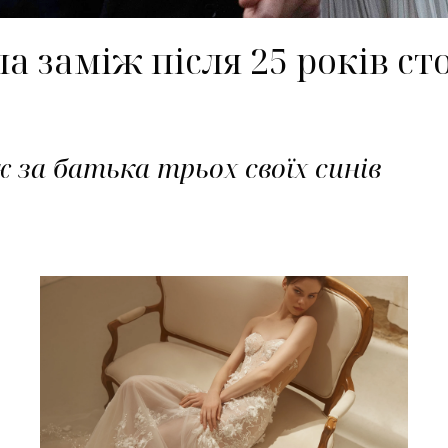
 заміж після 25 років стос
 за батька трьох своїх синів