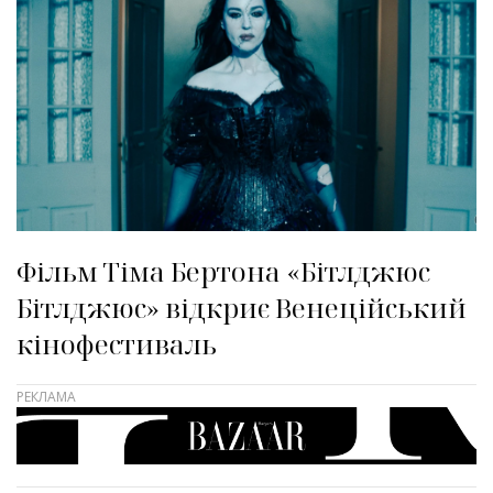
Фільм Тіма Бертона «Бітлджюс
Бітлджюс» відкриє Венеційський
кінофестиваль