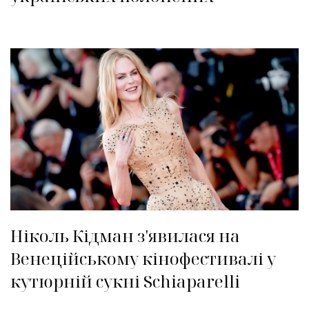
Ніколь Кідман з'явилася на
Венеційському кінофестивалі у
кутюрній сукні Schiaparelli