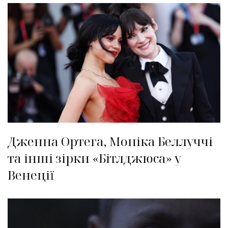
Дженна Ортега, Моніка Беллуччі
та інші зірки «Бітлджюса» у
Венеції