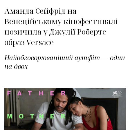
Аманда Сейфрід на
Венеційському кінофестивалі
позичила у Джулії Робертс
образ Versace
Найобговорюваніший аутфіт — один
на двох