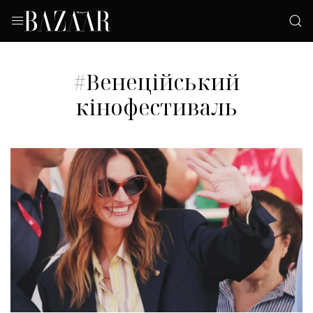
#Венеційський
кінофестиваль