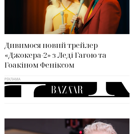
Дивимося новий трейлер
«Джокера-2» з Леді Гагою та
Гоакіном Феніксом