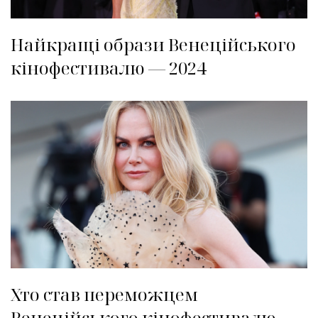
Найкращі образи Венеційського
кінофестивалю — 2024
Хто став переможцем
Венеційського кінофестивалю —