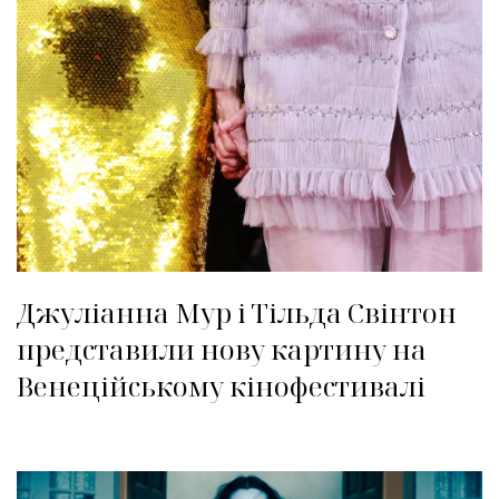
Джуліанна Мур і Тільда Свінтон
представили нову картину на
Венеційському кінофестивалі