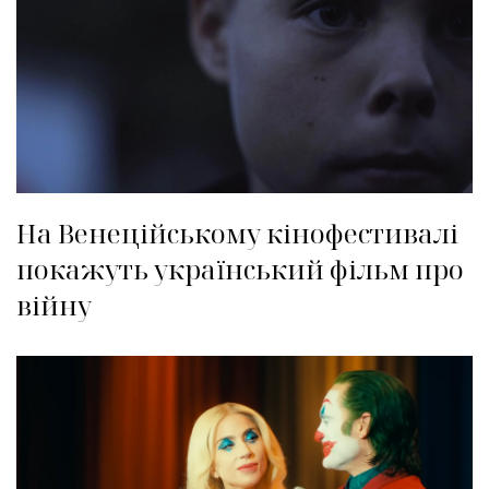
На Венеційському кінофестивалі
покажуть український фільм про
війну