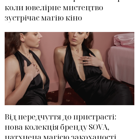
коли ювелірне мистецтво
зустрічає магію кіно
Від передчуття до пристрасті:
нова колекція бренду SOVA,
натхнена магією закоханості