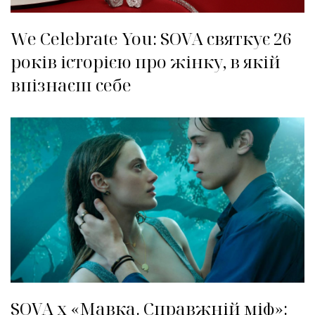
We Celebrate You: SOVA святкує 26
років історією про жінку, в якій
впізнаєш себе
SOVA x «Мавка. Справжній міф»: