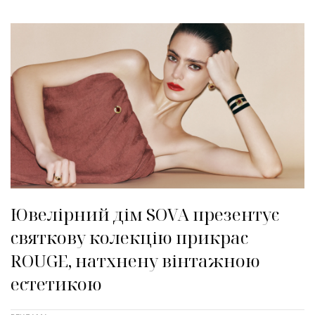
Ювелірний дім SOVA презентує
святкову колекцію прикрас
ROUGE, натхнену вінтажною
естетикою