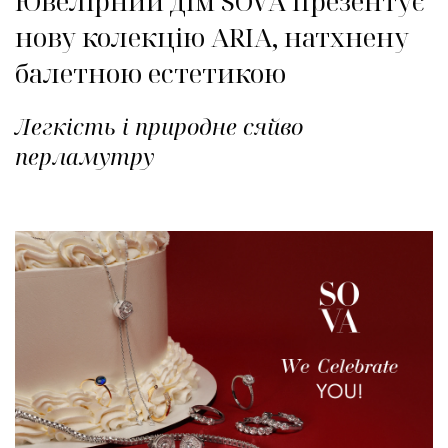
Ювелірний дім SOVA презентує
нову колекцію ARIA, натхнену
балетною естетикою
Легкість і природне сяйво
перламутру