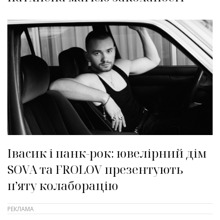
Івасик і панк-рок: ювелірний дім
SOVA та FROLOV презентують
п’яту колаборацію