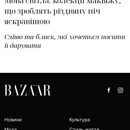
Мова світла: колекції макіяжу,
що зроблять різдвяну ніч
яскравішою
Сяйво та блиск, які хочеться носити
й дарувати
Новини
Культура
Мода
Стиль життя