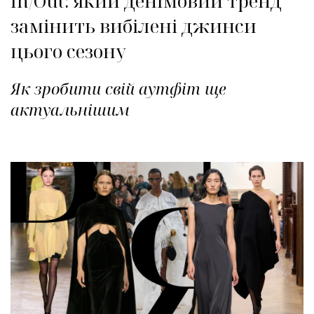
In/Out: який денімовий тренд
замінить вибілені джинси
цього сезону
Як зробити свій аутфіт ще
актуальнішим