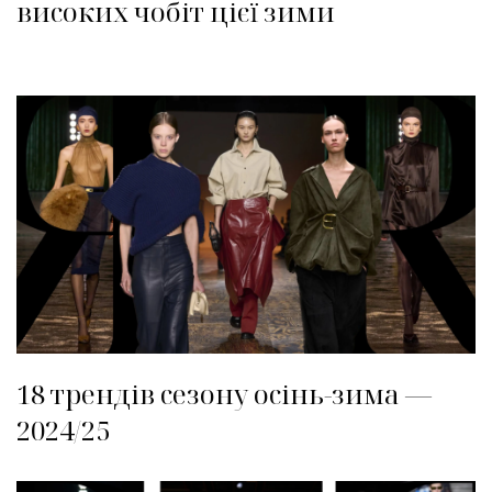
високих чобіт цієї зими
18 трендів сезону осінь-зима —
2024/25