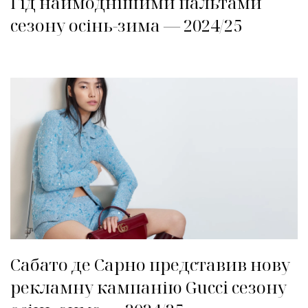
Гід наймоднішими пальтами
сезону осінь-зима — 2024/25
Сабато де Сарно представив нову
рекламну кампанію Gucci сезону