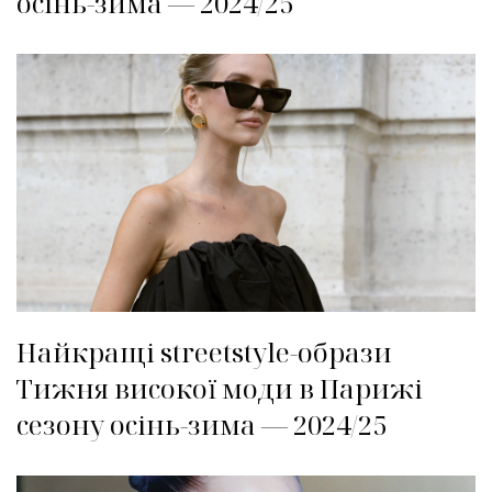
осінь-зима — 2024/25
Найкращі streetstyle-образи
Тижня високої моди в Парижі
сезону осінь-зима — 2024/25