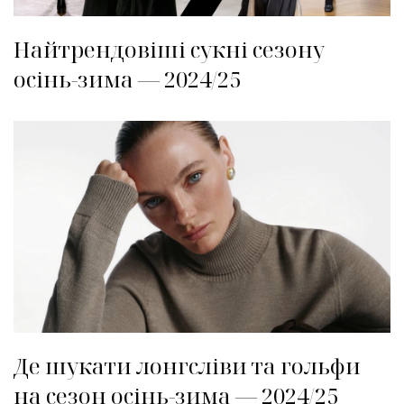
Найтрендовіші сукні сезону
осінь-зима — 2024/25
Де шукати лонгсліви та гольфи
на сезон осінь-зима — 2024/25