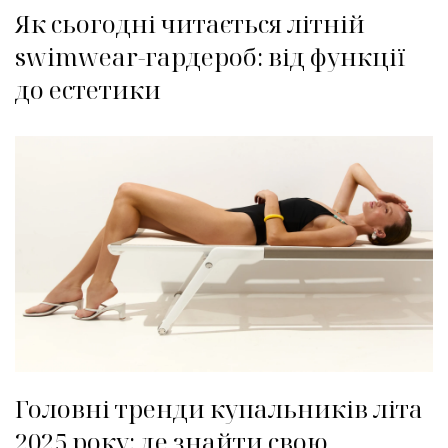
Як сьогодні читається літній
swimwear-гардероб: від функції
до естетики
Головні тренди купальників літа
2025 року: де знайти свою