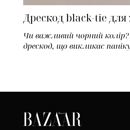
Дрескод black-tie дл
Чи важливий чорний колір?
дрескод, що викликає панік