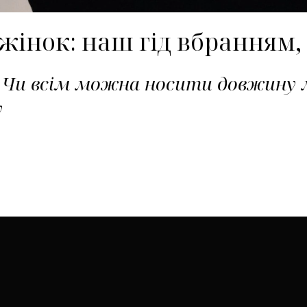
я жінок: наш гід вбранням,
 Чи всім можна носити довжину м
у