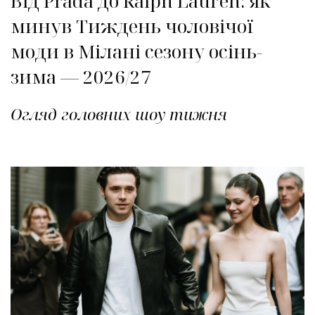
Від Prada до Ralph Lauren: як
минув Тиждень чоловічої
моди в Мілані сезону осінь-
зима — 2026/27
Огляд головних шоу тижня