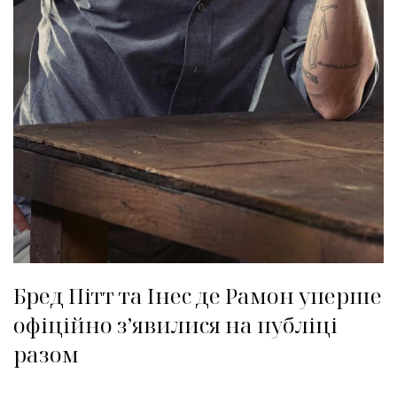
Бред Пітт та Інес де Рамон уперше
офіційно зʼявилися на публіці
разом