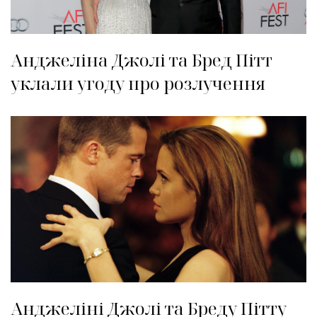
Анджеліна Джолі та Бред Пітт
уклали угоду про розлучення
Анджеліні Джолі та Бреду Пітту