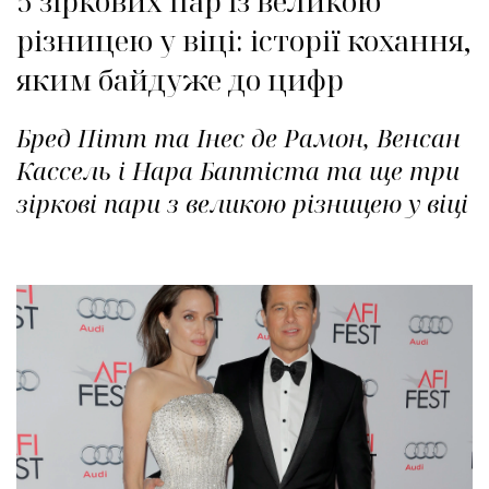
5 зіркових пар із великою
різницею у віці: історії кохання,
яким байдуже до цифр
Бред Пітт та Інес де Рамон, Венсан
Кассель і Нара Баптіста та ще три
зіркові пари з великою різницею у віці