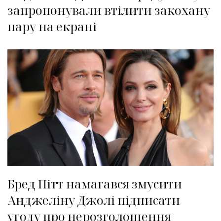
запропонували втілити закохану
пару на екрані
Бред Пітт намагався змусити
Анджеліну Джолі підписати
угоду про нерозголошення