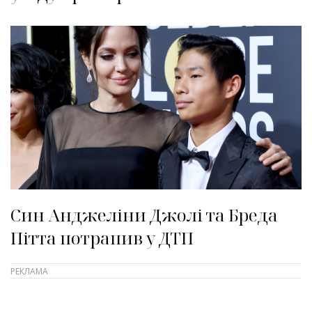
Син Анджеліни Джолі та Бреда
Пітта потрапив у ДТП