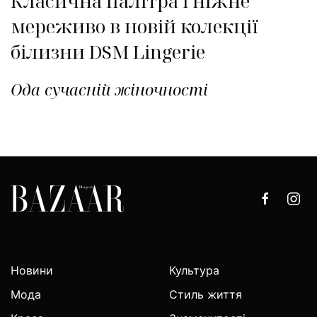
Класична палітра і ніжне
мереживо в новій колекції
білизни DSM Lingerie
Ода сучасній жіночності
Новини
Культура
Мода
Стиль життя