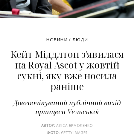
НОВИНИ
/
ЛЮДИ
Кейт Міддлтон з'явилася
на Royal Ascot у жовтій
сукні, яку вже носила
раніше
Довгоочікуваний публічний вихід
принцеси Уельської
АВТОР:
АЛІСА ЄРМОЛЕНКО
ФОТО:
GETTY IMAGES