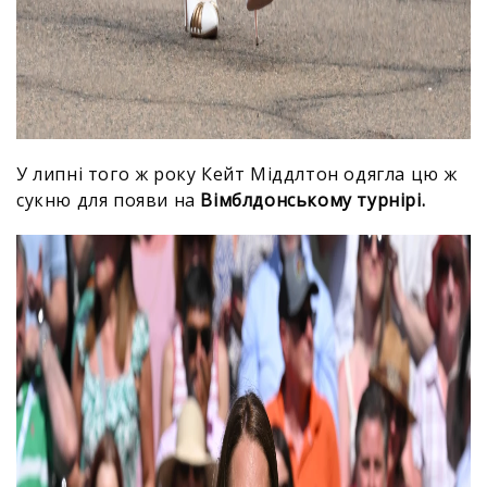
У липні того ж року Кейт Міддлтон одягла цю ж
сукню для появи на
Вімблдонському турнірі.