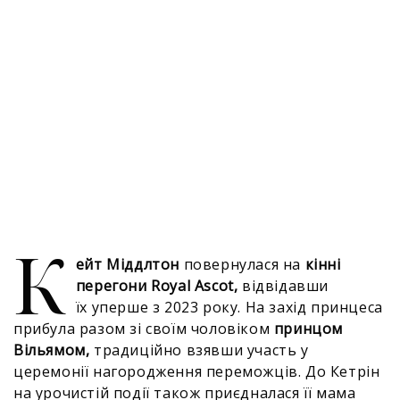
К
ейт Міддлтон
повернулася на
кінні
перегони Royal Ascot,
відвідавши
їх уперше з 2023 року. На захід принцеса
прибула разом зі своїм чоловіком
принцом
Вільямом,
традиційно взявши участь у
церемонії нагородження переможців. До Кетрін
на урочистій події також приєдналася її мама