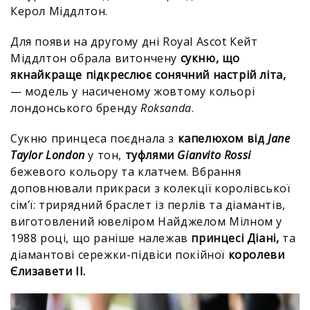
Керол Міддлтон.
Для появи на другому дні Royal Ascot Кейт
Міддлтон обрала витончену
сукню, що
якнайкраще підкреслює сонячний настрій літа,
— модель у насиченому жовтому кольорі
лондонського бренду
Roksanda
.
Сукню принцеса поєднала з
капелюхом від
Jane
Taylor London
у тон,
туфлями
Gianvito Rossi
бежевого кольору та клатчем. Вбрання
доповнювали прикраси з колекції королівської
сім’ї: трирядний браслет із перлів та діамантів,
виготовлений ювеліром Найджелом Мілном у
1988 році, що раніше належав
принцесі Діані,
та
діамантові сережки-підвіси покійної
королеви
Єлизавети II.