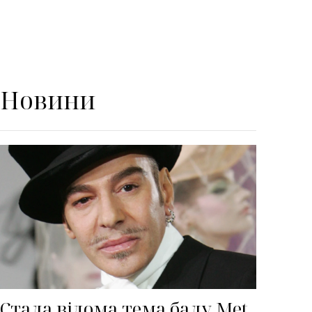
Новини
Стала відома тема балу Met