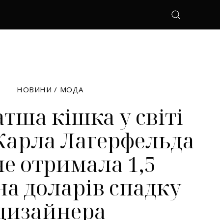
НОВИНИ
/
МОДА
тша кішка у світі
Карла Лагерфельда
не отримала 1,5
а доларів спадку
дизайнера