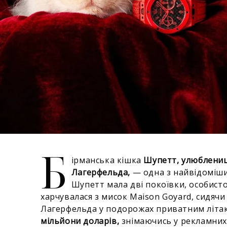
Б
ірманська кішка
Шупетт, улюблениц
Лагерфельда,
— одна з найвідоміших
Шупетт мала дві покоївки, особист
харчувалася з мисок Maison Goyard, сидяч
Лагерфельда у подорожах приватним літак
мільйони доларів,
знімаючись у рекламних