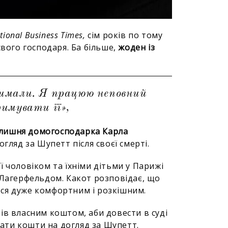
tional Business Times,
сім років по тому
свого господаря. Ба більше,
жоден із
римали. Я працюю неповний
римувати її»,
олишня домогосподарка Карла
огляд за Шупетт після своєї смерті.
 чоловіком та їхніми дітьми у Парижі
 Лагерфельдом. Какот розповідає, що
ся дуже комфортним і розкішним.
ів власним коштом, аби довести в суді
ати кошти на догляд за Шупетт.