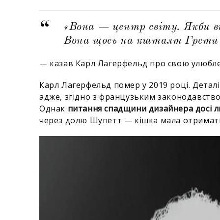
«Вона — центр світу. Якби ви 
Вона щось на кшталт Грети
— казав Карл Лагерфельд про свою улюб
Карл Лагерфельд помер у 2019 році. Деталі
адже, згідно з французьким законодавство
Однак
питання спадщини дизайнера досі ли
через долю Шупетт — кішка мала отримати