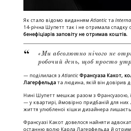
Як стало відомо виданням
Atlantic
та
Interna
14-річна Шупетт так і не отримала спадку 
бенефіціарів заповіту не отримав коштів.
«Ми абсолютно нічого не от
робочий день, щоб просто ут
— поділилася з
Atlantic
Франсуаза Какот, к
Лагерфельда
та людина, якій він довірив д
Нині Шупетт мешкає разом з Франсуазою, її
— у квартирі, ймовірно придбаній для них
життя улюбленої кішки дизайнера лишаєть
Франсуазі Какот довелося найняти адвокат
останню волю Карла Лагерфельда й отрим