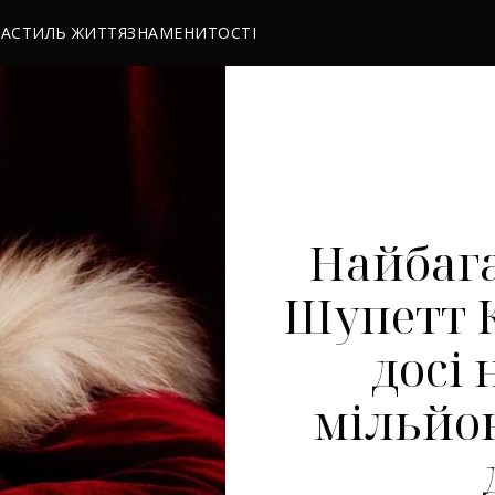
РА
СТИЛЬ ЖИТТЯ
ЗНАМЕНИТОСТІ
Найбага
Шупетт 
досі 
мільйон