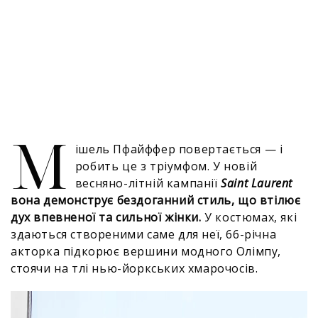
М
ішель Пфайффер повертається — і
робить це з тріумфом. У новій
весняно-літній кампанії
Saint Laurent
вона демонструє бездоганний стиль, що втілює
дух впевненої та сильної жінки.
У костюмах, які
здаються створеними саме для неї, 66-річна
акторка підкорює вершини модного Олімпу,
стоячи на тлі нью-йоркських хмарочосів.