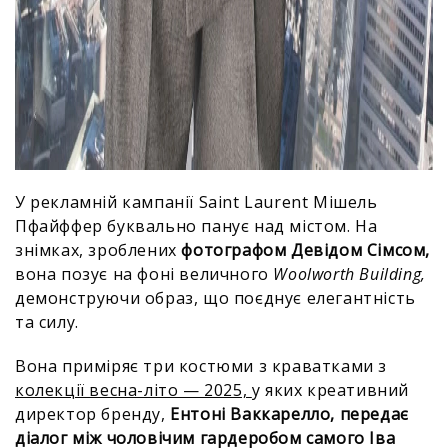
У рекламній кампанії Saint Laurent Мішель
Пфайффер буквально панує над містом. На
знімках, зроблених
фотографом Девідом Сімсом,
вона позує на фоні величного
Woolworth Building,
демонструючи образ, що поєднує елегантність
та силу.
Вона приміряє три костюми з краватками з
колекції весна-літо — 2025,
у яких креативний
директор бренду,
Ентоні Ваккарелло, передає
діалог між чоловічим гардеробом самого Іва