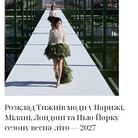
Розклад Тижнів моди у Парижі,
Мілані, Лондоні та Нью-Йорку
сезону весна-літо — 2027