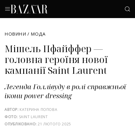
НОВИНИ
/
МОДА
Мішель Пфайффер —
головна героїня нової
кампанії Saint Laurent
Легенда Голлівуду в ролі справжньої
ікони power dressing
АВТОР:
КАТЕРИНА ПОПОВА
ФОТО:
SAINT LAURENT
ОПУБЛІКОВАНО:
21 ЛЮТОГО 2025