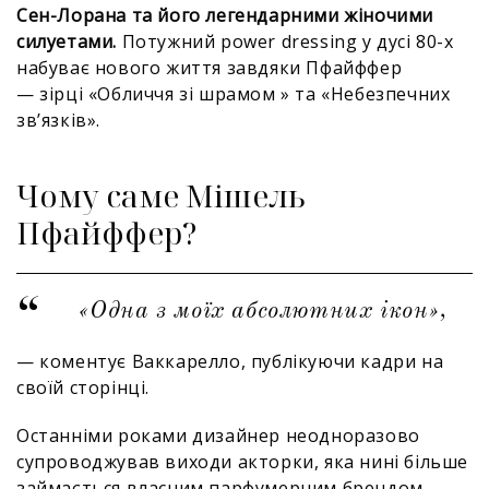
Сен-Лорана та його легендарними жіночими
силуетами.
Потужний power dressing у дусі 80-х
набуває нового життя завдяки Пфайффер
— зірці «Обличчя зі шрамом » та «Небезпечних
зв’язків».
Чому саме Мішель
Пфайффер?
«Одна з моїх абсолютних ікон»,
— коментує Ваккарелло, публікуючи кадри на
своїй сторінці.
Останніми роками дизайнер неодноразово
супроводжував виходи акторки, яка нині більше
займається власним парфумерним брендом