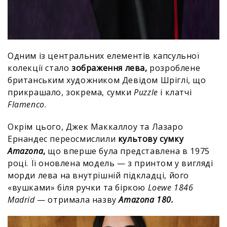
Одним із центральних елементів капсульної
колекції стало
зображення лева,
розроблене
британським художником Девідом Шріглі, що
прикрашало, зокрема, сумки
Puzzle
і клатчі
Flamenco
.
Окрім цього, Джек Маккаллоу та Лазаро
Ернандес переосмислили
культову сумку
Amazona
,
що вперше була представлена в 1975
році. Її оновлена модель — з принтом у вигляді
морди лева на внутрішній підкладці, його
«вушками» біля ручки та біркою
Loewe 1846
Madrid
— отримала назву
Amazona 180.