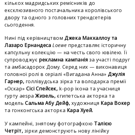
кількох мадридських ремісників до
ексклюзивного постачальника королівського
двору та одного з головних трендсетерів
сьогодення.
Нині під керівництвом
Джека Маккаллоу та
Лазаро Ернандеса
Loewe
представляє історичну
капсульну колекцію — на честь свого ювілею. Її
супроводжує
рекламна кампанія
за участі подруг
та амбасадорок Дому. Серед них — виконавиця
головної ролі в серіалі «Вигадана Анна»
Джулія
Гарнер,
голлівудська зірка та володарка премії
«Оскар»
Сісі Спейсек,
k-pop ікона та учасниця
гурту aespa
Жизель,
єгипетська акторка та
модель
Сальма Абу Дейф,
художниця
Кара Вокер
та гонконгська акторка
Кара Хуей.
У кампейні, знятому фотографкою
Талією
Четріт,
зірки демонструють нову лінійку