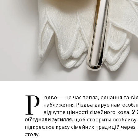
Р
іздво — це час тепла, єднання та в
наближення Різдва дарує нам особли
відчуття цінності сімейного кола.
У 
об'єднали зусилля,
щоб створити особливу 
підкреслює красу сімейних традицій через
столу.