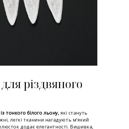
 для різдвяного
із тонкого білого льону,
які стануть
ні, легкі тканини нагадують м’який
 пелюсток додає елегантності. Вишивка,