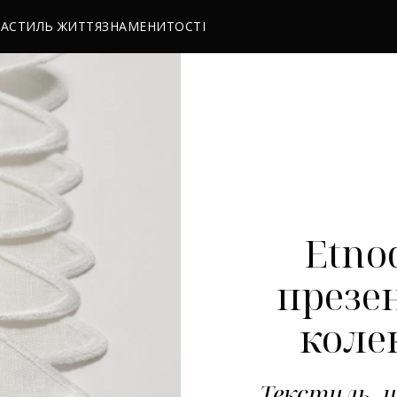
РА
СТИЛЬ ЖИТТЯ
ЗНАМЕНИТОСТІ
Etno
презе
коле
Текстиль, 