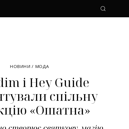
НОВИНИ
/
МОДА
dim і Hey Guide
нтували спільну
кцію «Ошатна»
що створює святкову магію