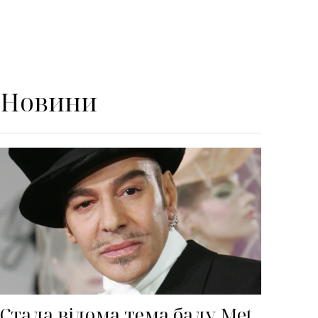
Новини
Стала відома тема балу Met