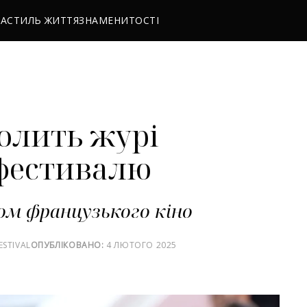
РА
СТИЛЬ ЖИТТЯ
ЗНАМЕНИТОСТІ
олить журі
офестивалю
ом французького кіно
ESTIVAL
ОПУБЛІКОВАНО:
4 ЛЮТОГО 2025