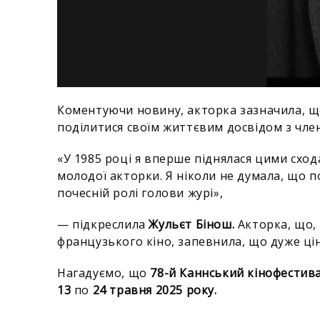
Коментуючи новину, акторка зазначила, щ
поділитися своїм життєвим досвідом з чле
«У 1985 році я вперше піднялася цими сход
молодої акторки. Я ніколи не думала, що п
почесній ролі голови журі»,
— підкреслила
Жульєт Бінош.
Акторка, що,
французького кіно,
запевнила, що дуже цін
Нагадуємо, що
78-й Каннський кінофестив
13
по
24 травня 2025 року.