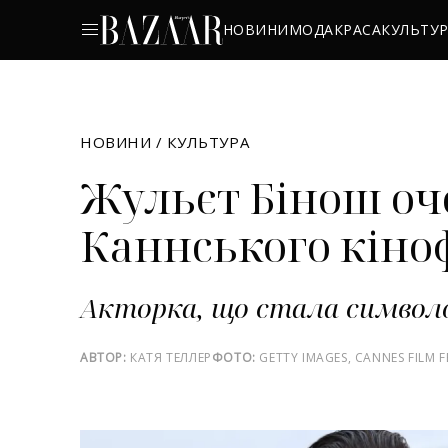
НОВИНИ
МОДА
КРАСА
КУЛЬТУ
НОВИНИ
/
КУЛЬТУРА
Жульєт Бінош оч
Каннського кін
Акторка, що стала символ
АВТОР:
КАТЯ ТЕЛЛЕР
ФОТО:
GETTY IMAGES, CANNES FILM F