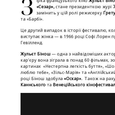
З
ірка французького кіно
Жульєт Біно
«Сезар»,
стане президенткою журі
замінить у цій ролі режисерку
Ґрету
та «Барбі».
Це другий випадок в історії фестивалю, ко
виступає жінка — в 1966 році Софі Лорен п
Гевілленд.
Жульєт Бінош
— одна з найвідоміших актор
кар'єру вона зіграла в понад 60 фільмах, з
картинах «Нестерпна легкість буття», «Шок
люблю тебе», «Зільс-Марія» та «Англійський
році
Бінош
здобула
«Оскар».
Також на рах
Каннського
та
Венеційського кінофестивал