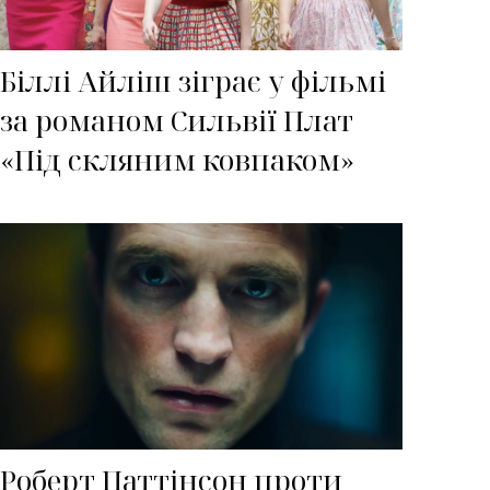
Біллі Айліш зіграє у фільмі
за романом Сильвії Плат
«Під скляним ковпаком»
Роберт Паттінсон проти