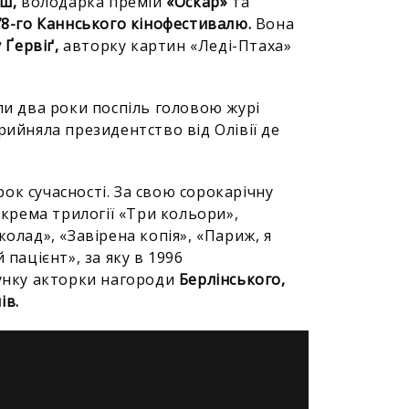
ш,
володарка премій
«Оскар»
та
78-го Каннського кінофестивалю.
Вона
 Ґервіґ,
авторку картин «Леді-Птаха»
ли два роки поспіль головою журі
рийняла президентство від Олівії де
ок сучасності. За свою сорокарічну
окрема трилогії «Три кольори»,
олад», «Завірена копія», «Париж, я
 пацієнт», за яку в 1996
унку акторки нагороди
Берлінського,
ів.