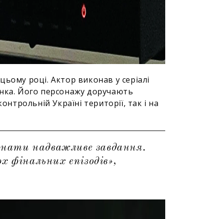
цьому році. Актор виконав у серіалі
енка. Його персонажу доручають
онтрольній Україні території, так і на
онати надважливе завдання.
ох фінальних епізодів»,