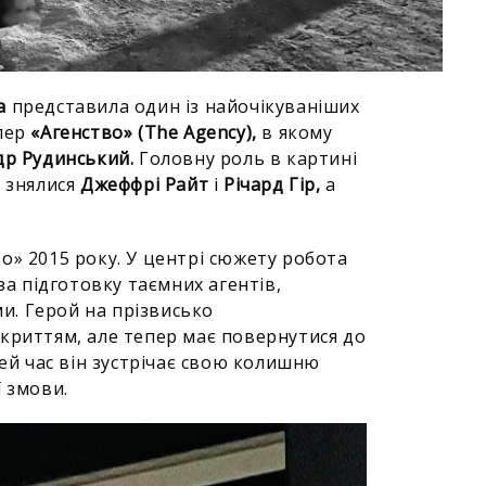
а
представила один із найочікуваніших
илер
«Агенство» (The Agency),
в якому
др Рудинський.
Головну роль в картині
і знялися
Джеффрі Райт
і
Річард
Гір,
а
о» 2015 року. У центрі сюжету робота
за підготовку таємних агентів,
. Герой на прізвисько
криттям, але тепер має повернутися до
цей час він зустрічає свою колишню
ї змови.