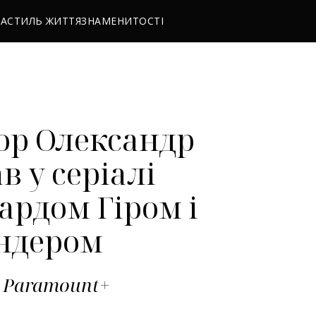
РА
СТИЛЬ ЖИТТЯ
ЗНАМЕНИТОСТІ
ор Олександр
в у серіалі
ардом Гіром і
ндером
 Paramount+