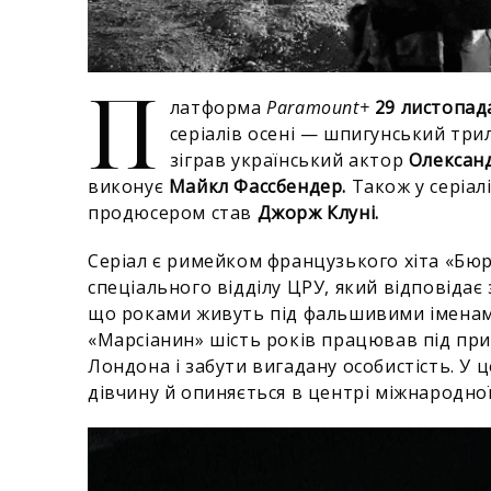
П
латформа
Paramount+
29 листопад
серіалів осені — шпигунський тр
зіграв український актор
Олексан
виконує
Майкл Фассбендер.
Також у серіал
продюсером став
Джорж Клуні.
Серіал є римейком французького хіта «Бюр
спеціального відділу ЦРУ, який відповідає 
що роками живуть під фальшивими іменами
«Марсіанин» шість років працював під при
Лондона і забути вигадану особистість. У 
дівчину й опиняється в центрі міжнародно