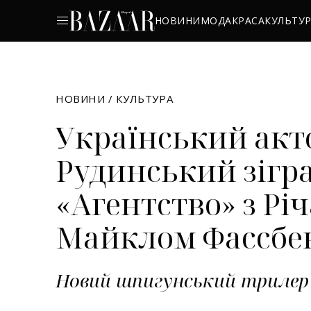
НОВИНИ
МОДА
КРАСА
КУЛЬТУ
НОВИНИ
/
КУЛЬТУРА
Український акт
Рудинський зігра
«Агентство» з Річ
Майклом Фассбе
Новий шпигунський трилер