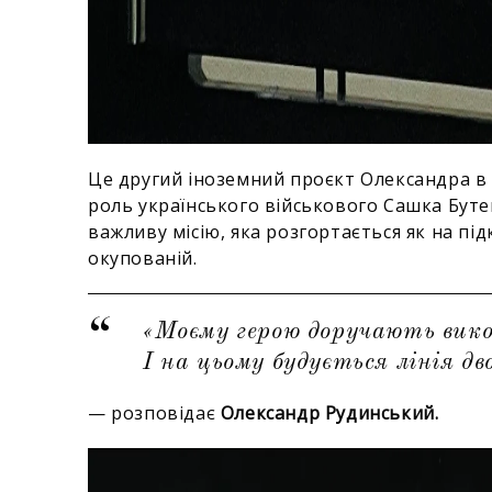
Це другий іноземний проєкт Олександра в 
роль українського військового Сашка Бут
важливу місію, яка розгортається як на підк
окупованій.
«Моєму герою доручають вик
І на цьому будується лінія дв
— розповідає
Олександр Рудинський.