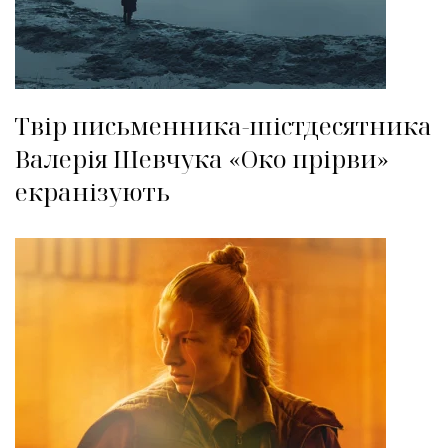
Твір письменника-шістдесятника
Валерія Шевчука «Око прірви»
екранізують