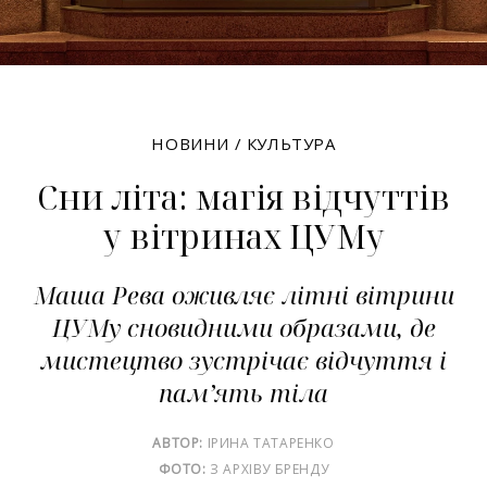
НОВИНИ
/
КУЛЬТУРА
Сни літа: магія відчуттів
у вітринах ЦУМу
Маша Рева оживляє літні вітрини
ЦУМу сновидними образами, де
мистецтво зустрічає відчуття і
пам’ять тіла
АВТОР:
ІРИНА ТАТАРЕНКО
ФОТО:
З АРХІВУ БРЕНДУ