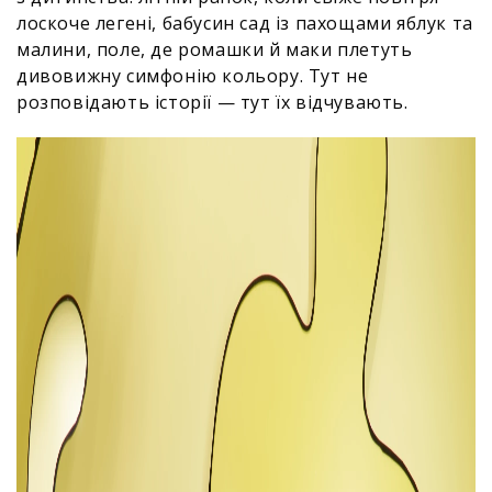
лоскоче легені, бабусин сад із пахощами яблук та
малини, поле, де ромашки й маки плетуть
дивовижну симфонію кольору. Тут не
розповідають історії — тут їх відчувають.