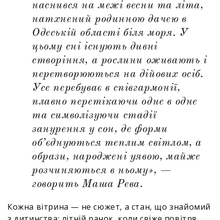
наснився на межі весни та літа,
натхнений родинною дачею в
Одеській області біля моря. У
цьому сні існують дивні
створіння, а рослини оживають і
перетворюються на дійових осіб.
Усе перебуває в співгармонії,
плавно перетікаючи одне в одне
та символізуючи стадії
занурення у сон, де форми
об’єднуються теплим світлом, а
образи, народжені уявою, майже
розчиняються в ньому», —
говорить Маша Рева.
Кожна вітрина — не сюжет, а стан, що знайомий
з дитинства: літній ранок, коли свіже повітря