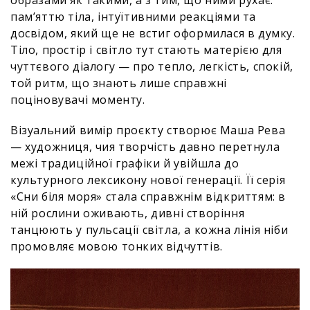
образами як такими, а з тим, що ними рухає:
пам’яттю тіла, інтуїтивними реакціями та
досвідом, який ще не встиг оформилася в думку.
Тіло, простір і світло тут стають матерією для
чуттєвого діалогу — про тепло, легкість, спокій,
той ритм, що знають лише справжні
поціновувачі моменту.
Візуальний вимір проєкту створює Маша Рева
— художниця, чия творчість давно перетнула
межі традиційної графіки й увійшла до
культурного лексикону нової генерації. Її серія
«Сни біля моря» стала справжнім відкриттям: в
ній рослини оживають, дивні створіння
танцюють у пульсації світла, а кожна лінія ніби
промовляє мовою тонких відчуттів.