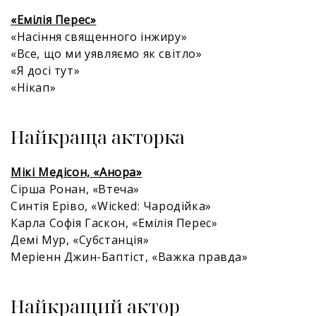
«Емілія Перес»
«Насіння священного інжиру»
«Все, що ми уявляємо як світло»
«Я досі тут»
«Нікап»
Найкраща акторка
Мікі Медісон, «Анора»
Сірша Ронан, «Втеча»
Синтія Еріво, «Wicked: Чародійка»
Карла Софія Гаскон, «Емілія Перес»
Демі Мур, «Субстанція»
Меріенн Джин-Баптіст, «Важка правда»
Найкращий актор