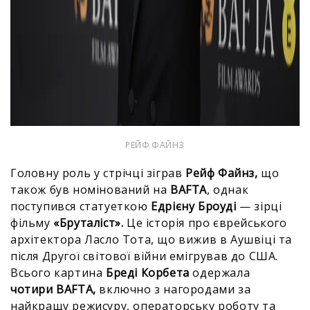
РЕЙФ ФАЙНЗ
Головну роль у стрічці зіграв
Рейф Файнз,
що
також був номінований на
BAFTA
, однак
поступився статуеткою
Едрієну Броуді
— зірці
фільму
«Бруталіст».
Це історія про
єврейського
архітектора Ласло Тота, що вижив в Аушвіці та
після Другої світової війни емігрував до США.
Всього картина
Бреді Корбета
одержала
чотири
BAFTA,
включно з нагородами за
найкращу режисуру, операторську роботу та