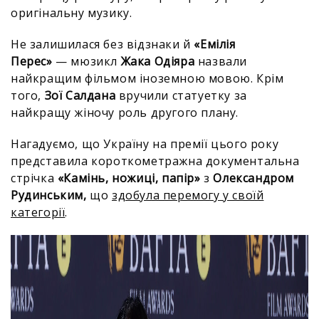
оригінальну музику.
Не залишилася без відзнаки й
«Емілія
Перес»
— мюзикл
Жака Одіяра
назвали
найкращим фільмом іноземною мовою. Крім
того,
Зої Салдана
вручили статуетку за
найкращу жіночу роль другого плану.
Нагадуємо, що Україну на премії цього року
представила короткометражна документальна
стрічка
«Камінь, ножиці, папір»
з
Олександром
Рудинським,
що
здобула перемогу у своїй
категорії
.