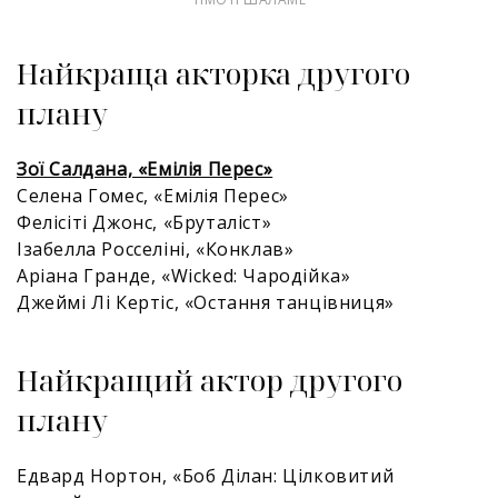
Найкраща акторка другого
плану
Зої Салдана, «Емілія Перес»
Селена Гомес, «Емілія Перес»
Фелісіті Джонс, «Бруталіст»
Ізабелла Росселіні, «Конклав»
Аріана Гранде, «Wicked: Чародійка»
Джеймі Лі Кертіс, «Остання танцівниця»
Найкращий актор другого
плану
Едвард Нортон, «Боб Ділан: Цілковитий