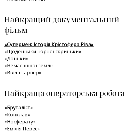
Найкращий документальний
фільм
«Супермен: Історія Крістофера Ріва»
«Щоденники чорної скриньки»
«Доньки»
«Немає іншої землі»
«Вілл і Гарпер»
Найкраща операторська робота
«Бруталіст»
«Конклав»
«Носферату»
«Емілія Перес»