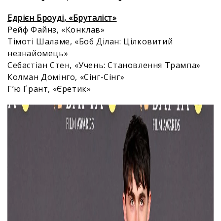
Едрієн Броуді, «Бруталіст»
Рейф Файнз, «Конклав»
Тімоті Шаламе, «Боб Ділан: Цілковитий
незнайомець»
Себастіан Стен, «Учень: Становлення Трампа»
Колман Домінго, «Сінг-Сінг»
Г’ю Ґрант, «Єретик»