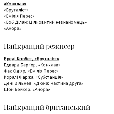
«Конклав»
«Бруталіст»
«Емілія Перес»
«Боб Ділан: Цілковитий незнайомець»
«Анора»
Найкращий режисер
Бреді Корбет, «Бруталіст»
Едвард Берґер, «Конклав»
Жак Одіяр, «Емілія Перес»
Коралі Фаржа, «Субстанція»
Дені Вільнев, «Дюна: Частина друга»
Шон Бейкер, «Анора»
Найкращий британський