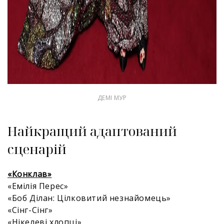
ДЕМІ МУР
Найкращий адаптований
сценарій
«Конклав»
«Емілія Перес»
«Боб Ділан: Цілковитий незнайомець»
«Сінг-Сінг»
«Нікелеві хлопці»