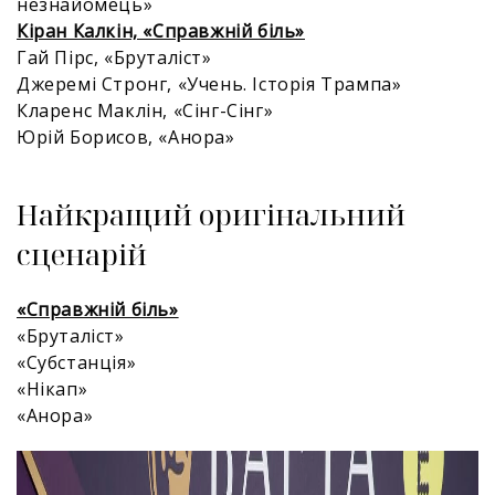
незнайомець»
Кіран Калкін, «Справжній біль»
Гай Пірс, «Бруталіст»
Джеремі Стронг, «Учень. Історія Трампа»
Кларенс Маклін, «Сінг-Сінг»
Юрій Борисов, «Анора»
Найкращий оригінальний
сценарій
«Справжній біль»
«Бруталіст»
«Субстанція»
«Нікап»
«Анора»