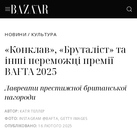
НОВИНИ
/
КУЛЬТУРА
«Конклав», «Бруталіст» та
інші переможці премії
BAFTA 2025
Лавреати престижної британської
нагороди
АВТОР:
КАТЯ ТЕЛЛЕР
ФОТО:
INSTAGRAM @BAFTA, GETTY IMAGES
ОПУБЛІКОВАНО:
16 ЛЮТОГО 2025