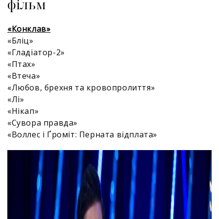
фільм
«Конклав»
«Бліц»
«Гладіатор-2»
«Птах»
«Втеча»
«Любов, брехня та кровопролиття»
«Лі»
«Нікап»
«Сувора правда»
«Воллес і Ґроміт: Перната відплата»