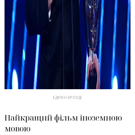
ЕДРІЄН БРОУДІ
Найкращий фільм іноземною
мовою