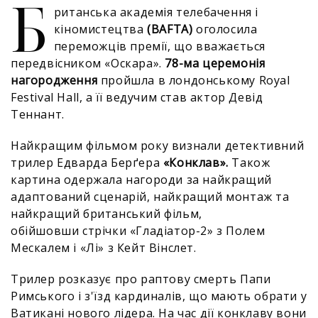
Б
ританська академія телебачення і
кіномистецтва
(BAFTA)
оголосила
переможців премії, що вважається
передвісником «Оскара».
78-ма церемонія
нагородження
пройшла в лондонському Royal
Festival Hall, а її ведучим став актор Девід
Теннант.
Найкращим фільмом року визнали детективний
трилер Едварда Берґера
«Конклав».
Також
картина одержала нагороди за найкращий
адаптований сценарій, найкращий монтаж та
найкращий британський фільм,
обійшовши стрічки «Гладіатор-2» з Полем
Мескалем і «Лі» з Кейт Вінслет.
Трилер розказує про раптову смерть Папи
Римського і з'їзд кардиналів, що мають обрати у
Ватикані нового лідера. На час дії конклаву вони