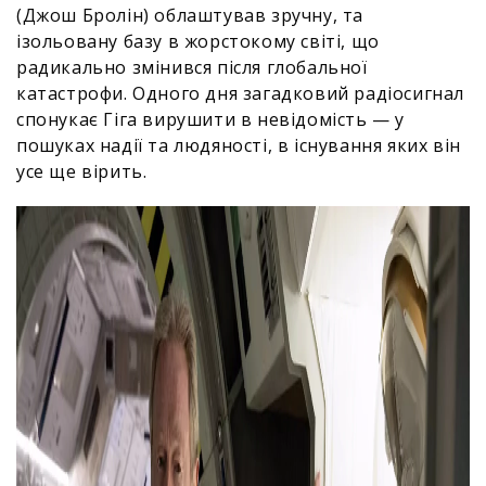
(Джош Бролін) облаштував зручну, та
ізольовану базу в жорстокому світі, що
радикально змінився після глобальної
катастрофи. Одного дня загадковий радіосигнал
спонукає Гіга вирушити в невідомість — у
пошуках надії та людяності, в існування яких він
усе ще вірить.