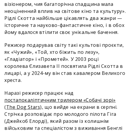
візіонером, чия багаторічна спадщина мала
неоціненний вплив на світове кіно та культуру».
Рідлі Скотта найбільше цікавлять два жанри —
історичне та науково-фантастичне кіно, і в обох
йому вдалося втілити своє унікальне бачення.
Режисер подарував світу такі культові проєкти,
як «Чужий», «Той, хто біжить по лезу»,
«Гладіатор» і «Прометей». У 2003 році
королева Єлизавета II посвятила Рідлі Скотта в
лицарі, а у 2024-му він став кавалером Великого
хреста.
Наразі режисер працює над
постапокаліптичним трилером «Собачі зорі»
(The Dog Stars),
що вийде на екрани в серпні.
Стрічка розповідає про молодого пілота Гіга
(Джейкоб Елорді), який разом із колишнім
військовим та спеціалістом з виживання Бенглі