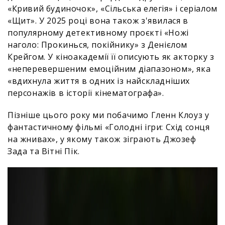
«Кривий будиночок», «Сільська елегія» і серіалом
«Щит». У 2025 році вона також з'явилася в
популярному детективному проєкті «Ножі
наголо: Прокинься, покійнику» з Денієлом
Крейгом. У кіноакадемії її описують як акторку з
«неперевершеним емоційним діапазоном», яка
«вдихнула життя в одних із найскладніших
персонажів в історії кінематографа».
Пізніше цього року ми побачимо Гленн Клоуз у
фантастичному фільмі «Голодні ігри: Схід сонця
на жнивах», у якому також зіграють Джозеф
Зада та Вітні Пік.