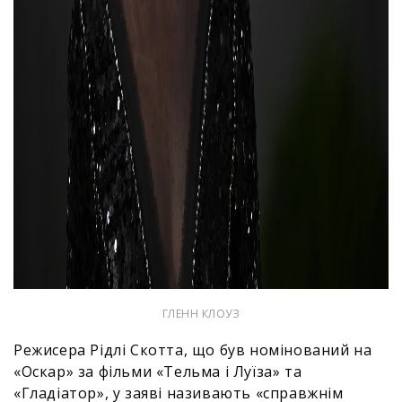
ГЛЕНН КЛОУЗ
Режисера Рідлі Скотта, що був номінований на
«Оскар» за фільми «Тельма і Луїза» та
«Гладіатор», у заяві називають «справжнім