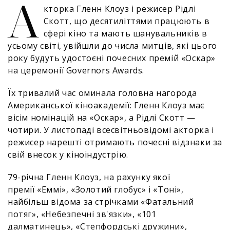
А
кторка Гленн Клоуз і режисер Рідлі
Скотт, що десятиліттями працюють в
сфері кіно та мають шанувальників в
усьому світі, увійшли до числа митців, які цього
року будуть удостоєні почесних премій «Оскар»
на церемонії Governors Awards.
Їх тривалий час оминала головна нагорода
Американської кіноакадемії: Гленн Клоуз має
вісім номінацій на «Оскар», а Рідлі Скотт —
чотири. У листопаді всесвітньовідомі акторка і
режисер нарешті отримають почесні відзнаки за
свій внесок у кіноіндустрію.
79-річна Гленн Клоуз, на рахунку якої
премії «Еммі», «Золотий глобус» і «Тоні»,
найбільш відома за стрічками «Фатальний
потяг», «Небезпечні зв'язки», «101
далматинець», «Степфордські дружини»,