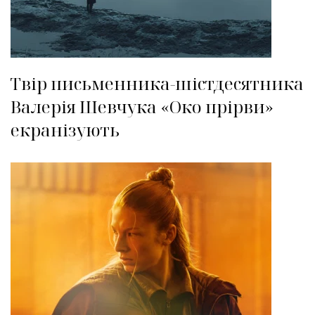
Твір письменника-шістдесятника
Валерія Шевчука «Око прірви»
екранізують