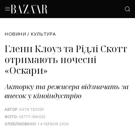
НОВИНИ
/
КУЛЬТУРА
Гленн Клоуз та Рідлі Скотт
отримають почесні
«Оскари»
Акторку та режисера відзначать за
внесок у кіноіндустрію
АВТОР:
КАТЯ ТЕЛЛЕР
ФОТО:
GETTY IMAGES
ОПУБЛІКОВАНО:
14 ЧЕРВНЯ 2026