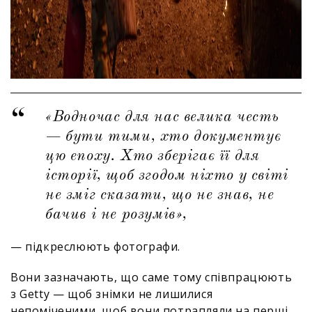
«Водночас для нас велика честь
— бути тими, хто документує
цю епоху. Хто зберігає її для
історії, щоб згодом ніхто у світі
не зміг сказати, що не знав, не
бачив і не розумів»,
— підкреслюють фотографи.
Вони зазначають, що саме тому співпрацюють
з Getty — щоб знімки не лишилися
непоміченими, щоб вони потрапляли на перші