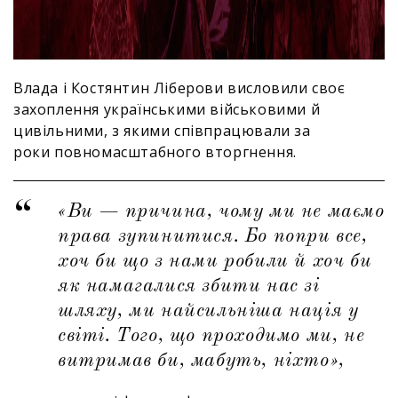
Влада і Костянтин Ліберови висловили своє
захоплення українськими військовими й
цивільними, з якими співпрацювали за
роки повномасштабного вторгнення.
«Ви — причина, чому ми не маємо
права зупинитися. Бо попри все,
хоч би що з нами робили й хоч би
як намагалися збити нас зі
шляху, ми найсильніша нація у
світі. Того, що проходимо ми, не
витримав би, мабуть, ніхто»,