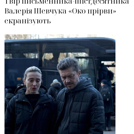
Твір письменника-шістдесятника
Валерія Шевчука «Око прірви»
екранізують