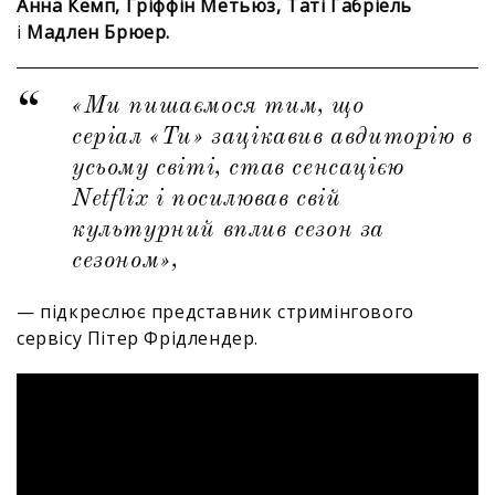
Анна Кемп, Гріффін Метьюз, Таті Габріель
і
Мадлен Брюер.
«Ми пишаємося тим, що
серіал «Ти» зацікавив авдиторію в
усьому світі, став сенсацією
Netflix і посилював свій
культурний вплив сезон за
сезоном»,
— підкреслює представник стримінгового
сервісу Пітер Фрідлендер.