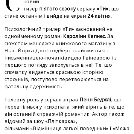
С
новий
тизер
п'ятого сезону
серіалу
«Ти»,
що
стане останнім і вийде на екран
24 квітня.
Психологічний трилер
«Ти»
заснований на
однойменному романі
Кароліни Кепнес.
За
сюжетом менеджер книжкового магазину з
Нью-Йорка Джо Голдберг знайомиться з
письменницею-початківицею Ґвіневрою і з
першого погляду закохується в неї. Те, що
спочатку видається красивою історією
стосунків, поступово перетворюється на
фатальну одержимість.
Головну роль у серіалі зіграв
Пенн Беджлі,
що
перевтілився у психопата, який вірить в те, що
він останній справжній романтик. Актор також
відомий за шоу «Пліткарка»,
фільмами «Відмінниця легкої поведінки» і «Межа