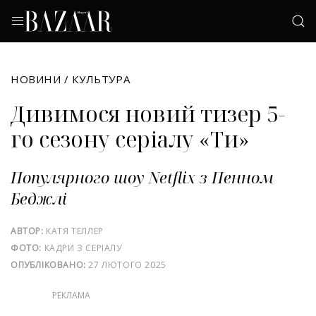
НОВИНИ
/
КУЛЬТУРА
Дивимося новий тизер 5-
го сезону серіалу «Ти»
Популярного шоу Netflix з Пенном
Беджлі
АВТОР:
КАТЯ ТЕЛЛЕР
ФОТО:
КАДРИ З СЕРІАЛУ
ОПУБЛІКОВАНО:
27 ЛЮТОГО 2025