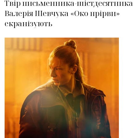
Твір письменника-шістдесятника
Валерія Шевчука «Око прірви»
екранізують