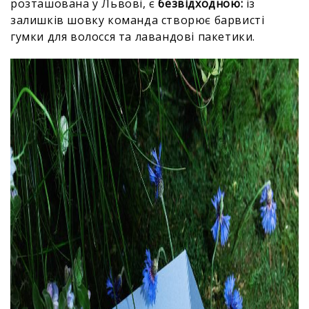
розташована у Львові, є
безвідходною:
із
залишків шовку команда створює барвисті
гумки для волосся та лавандові пакетики.