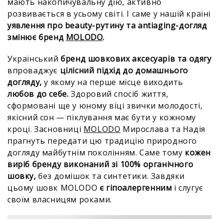
мають накопичувальну дію, активно
розвивається в усьому світі. І саме у нашій країні
уявлення про beauty-рутину та antiaging-догляд
змінює бренд
MOLODO
.
Український
бренд шовкових аксесуарів та одягу
впроваджує
цілісний підхід до домашнього
догляду,
у якому на перше місце виходить
любов до себе.
Здоровий спосіб життя,
сформовані ще у юному віці звички молодості,
якісний сон — піклування має бути у кожному
кроці. Засновниці
MOLODO
Мирослава та Надія
прагнуть передати цю традицію природного
догляду майбутнім поколінням. Саме тому
кожен
виріб бренду виконаний зі 100% органічного
шовку,
без домішок та синтетики. Завдяки
цьому шовк MOLODO
є гіпоалергенним
і слугує
своїм власницям роками.