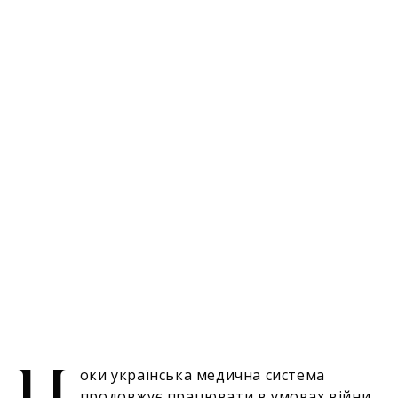
П
оки українська медична система
продовжує працювати в умовах війни