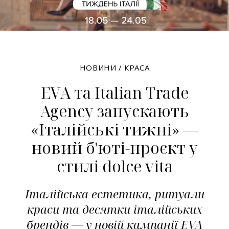
НОВИНИ
/
КРАСА
EVA та Italian Trade
Agency запускають
«Італійські тижні» —
новий б'юті-проєкт у
стилі dolce vita
Італійська естетика, ритуали
краси та десятки італійських
брендів — у новій кампанії EVA