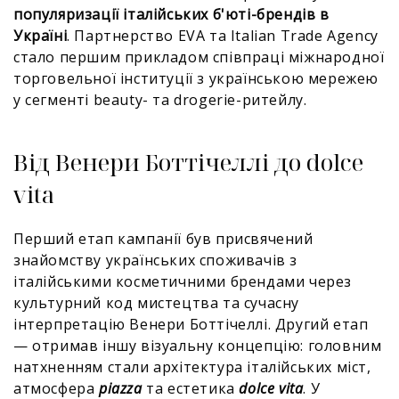
популяризації італійських б'юті-брендів в
Україні
. Партнерство EVA та Italian Trade Agency
стало першим прикладом співпраці міжнародної
торговельної інституції з українською мережею
у сегменті beauty- та drogerie-ритейлу.
Від Венери Боттічеллі до dolce
vita
Перший етап кампанії був присвячений
знайомству українських споживачів з
італійськими косметичними брендами через
культурний код мистецтва та сучасну
інтерпретацію Венери Боттічеллі. Другий етап
— отримав іншу візуальну концепцію: головним
натхненням стали архітектура італійських міст,
атмосфера
piazza
та естетика
dolce vita
. У