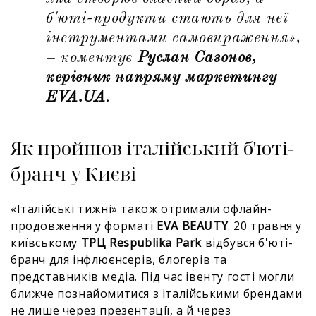
б'юті-продукти стають для неї
інструментами самовираження
»,
– коментує
Руслан Сазонов,
керівник напряму маркетингу
EVA.UA
.
Як пройшов італійський б'юті-
бранч у Києві
«Італійські тижні» також отримали офлайн-
продовження у форматі
EVA BEAUTY
. 20 травня у
київському
ТРЦ Respublika Park
відбувся б'юті-
бранч для інфлюєнсерів, блогерів та
представників медіа. Під час івенту гості могли
ближче познайомитися з італійськими брендами
не лише через презентації, а й через