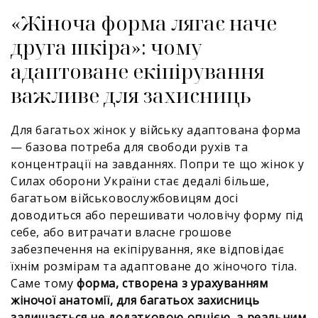
«Жіноча форма лягає наче
друга шкіра»: чому
адаптоване екіпірування
важливе для захисниць
Для багатьох жінок у війську адаптована форма
— базова потреба для свободи рухів та
концентрації на завданнях. Попри те що жінок у
Силах оборони України стає дедалі більше,
багатьом військовослужбовицям досі
доводиться або перешивати чоловічу форму під
себе, або витрачати власне грошове
забезпечення на екіпірування, яке відповідає
їхнім розмірам та адаптоване до жіночого тіла.
Саме тому
форма, створена з урахуванням
жіночої анатомії, для багатьох захисниць
залишається не додатковою опцією, а реальним