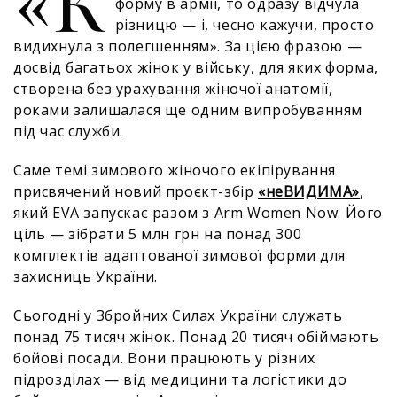
«К
форму в армії, то одразу відчула
різницю — і, чесно кажучи, просто
видихнула з полегшенням». За цією фразою —
досвід багатьох жінок у війську, для яких форма,
створена без урахування жіночої анатомії,
роками залишалася ще одним випробуванням
під час служби.
Саме темі зимового жіночого екіпірування
присвячений новий проєкт-збір
«неВИДИМА»
,
який EVA запускає разом з Arm Women Now. Його
ціль — зібрати 5 млн грн на понад 300
комплектів адаптованої зимової форми для
захисниць України.
Сьогодні у Збройних Силах України служать
понад 75 тисяч жінок. Понад 20 тисяч обіймають
бойові посади. Вони працюють у різних
підрозділах — від медицини та логістики до