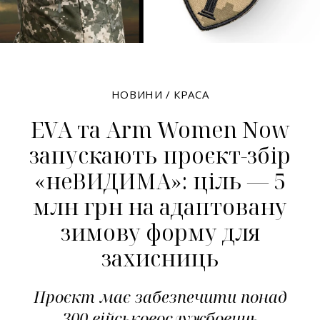
НОВИНИ
/
КРАСА
EVA та Arm Women Now
запускають проєкт-збір
«неВИДИМА»: ціль — 5
млн грн на адаптовану
зимову форму для
захисниць
Проєкт має забезпечити понад
300 військовослужбовиць